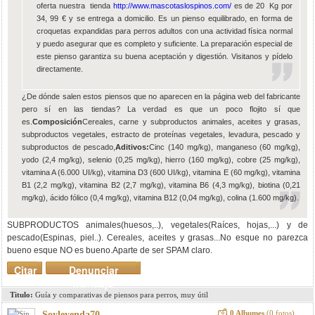
oferta nuestra tienda
http://www.mascotaslospinos.com/
es de 20 Kg por
34, 99 € y se entrega a domicilio. Es un pienso equilibrado, en forma de
croquetas expandidas para perros adultos con una actividad física normal
y puedo asegurar que es completo y suficiente. La preparación especial de
este pienso garantiza su buena aceptación y digestión. Visitanos y pídelo
directamente.
¿De dónde salen estos piensos que no aparecen en la página web del fabricante
pero sí en las tiendas? La verdad es que un poco flojito sí que
es.
Composición
Cereales, carne y subproductos animales, aceites y grasas,
subproductos vegetales, estracto de proteínas vegetales, levadura, pescado y
subproductos de pescado,
Aditivos:
Cinc (140 mg/kg), manganeso (60 mg/kg),
yodo (2,4 mg/kg), selenio (0,25 mg/kg), hierro (160 mg/kg), cobre (25 mg/kg),
vitamina A (6.000 UI/kg), vitamina D3 (600 UI/kg), vitamina E (60 mg/kg), vitamina
B1 (2,2 mg/kg), vitamina B2 (2,7 mg/kg), vitamina B6 (4,3 mg/kg), biotina (0,21
mg/kg), ácido fólico (0,4 mg/kg), vitamina B12 (0,04 mg/kg), colina (1.600 mg/kg).
SUBPRODUCTOS animales(huesos,..), vegetales(Raíces, hojas,...) y de
pescado(Espinas, piel..). Cereales, aceites y grasas...No esque no parezca
bueno esque NO es bueno.Aparte de ser SPAM claro.
Citar
Denunciar
mensaje
Titulo:
Guía y comparativas de piensos para perros, muy útil
0 Albumes
(0 fotos)
Soyleyenda70