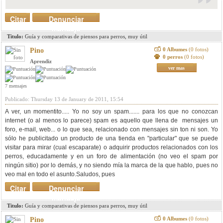
Citar
Denunciar
mensaje
Titulo:
Guía y comparativas de piensos para perros, muy útil
0 Albumes
(0 fotos)
Pino
0 perros
(0 fotos)
Aprendiz
ver mas
7 mensajes
Publicado: Thursday 13 de January de 2011, 15:54
A ver, un momentito..... Yo no soy un spam....... para los que no conozcan
internet (o al menos lo parece) spam es aquello que llena de mensajes un
foro, e-mail, web... o lo que sea, relacionado con mensajes sin ton ni son. Yo
sólo he publicitado un producto de una tienda en "particular" que se puede
visitar para mirar (cual escaparate) o adquirir productos relacionados con los
perros, educadamente y en un foro de alimentación (no veo el spam por
ningún sitio) por lo demás, y no siendo mía la marca de la que hablo, pues no
veo mal en todo el asunto.Saludos, pues
Citar
Denunciar
mensaje
Titulo:
Guía y comparativas de piensos para perros, muy útil
0 Albumes
(0 fotos)
Pino