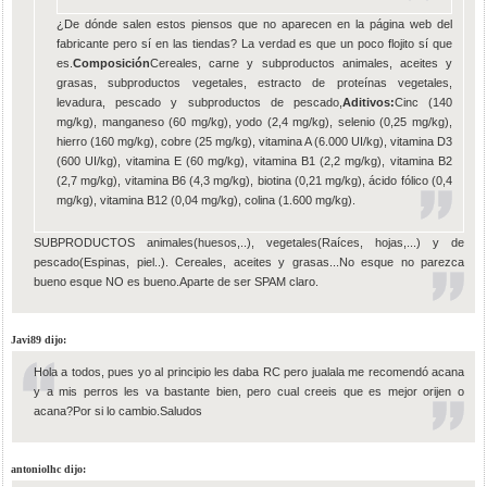
¿De dónde salen estos piensos que no aparecen en la página web del
fabricante pero sí en las tiendas? La verdad es que un poco flojito sí que
es.
Composición
Cereales, carne y subproductos animales, aceites y
grasas, subproductos vegetales, estracto de proteínas vegetales,
levadura, pescado y subproductos de pescado,
Aditivos:
Cinc (140
mg/kg), manganeso (60 mg/kg), yodo (2,4 mg/kg), selenio (0,25 mg/kg),
hierro (160 mg/kg), cobre (25 mg/kg), vitamina A (6.000 UI/kg), vitamina D3
(600 UI/kg), vitamina E (60 mg/kg), vitamina B1 (2,2 mg/kg), vitamina B2
(2,7 mg/kg), vitamina B6 (4,3 mg/kg), biotina (0,21 mg/kg), ácido fólico (0,4
mg/kg), vitamina B12 (0,04 mg/kg), colina (1.600 mg/kg).
SUBPRODUCTOS animales(huesos,..), vegetales(Raíces, hojas,...) y de
pescado(Espinas, piel..). Cereales, aceites y grasas...No esque no parezca
bueno esque NO es bueno.Aparte de ser SPAM claro.
Javi89 dijo:
Hola a todos, pues yo al principio les daba RC pero jualala me recomendó acana
y a mis perros les va bastante bien, pero cual creeis que es mejor orijen o
acana?Por si lo cambio.Saludos
antoniolhc dijo: