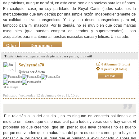
de proteínas, aunque no sé si, en este caso, son o no nocivos para los riñones.
En cualquier caso, no soy partidario de Royal Canin (todos sabemos la
mercadotecnia que hay detrás) por una simple razón, independientemente de
su calidad: utilizan transgénicos. Y si yo no deseo transgénicos para mí,
tampoco para mi mascota. Por lo demás, no sé muy bien qué otras marcas
asequibles (que puedas comprar en tiendas y supermercados) son
aceptables para mantener a nuestras mascotas sanas y felices. Un saludo.
Citar
Denunciar
mensaje
Titulo:
Guía y comparativas de piensos para perros, muy útil
0 Albumes
(0 fotos)
Soyleyenda70
0 perros
(0 fotos)
Quiero ser Adicto
ver mas
31 mensajes
Publicado: Wednesday 12 de January de 2011, 15:28
.E n relación a lo del estudio , no es ninguno en concreto sol tienes que
meterte en internet que es lo más facil para todos y verás como hay varios.El
problema es que creemos que un pienso que lleva cereales no es bueno
porque nos venden que la naturaleza del perro es comer carne , pero hay que
pensar que los perros al igual que el humano a evolucionado y ahora las