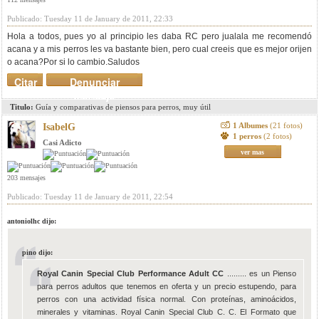
Publicado: Tuesday 11 de January de 2011, 22:33
Hola a todos, pues yo al principio les daba RC pero jualala me recomendó
acana y a mis perros les va bastante bien, pero cual creeis que es mejor orijen
o acana?Por si lo cambio.Saludos
Citar
Denunciar
mensaje
Titulo:
Guía y comparativas de piensos para perros, muy útil
1 Albumes
(21 fotos)
IsabelG
1 perros
(2 fotos)
Casi Adicto
ver mas
203 mensajes
Publicado: Tuesday 11 de January de 2011, 22:54
antoniolhc dijo:
pino dijo:
Royal Canin Special Club Performance Adult CC
......... es un Pienso
para perros adultos que tenemos en oferta y un precio estupendo, para
perros con una actividad física normal. Con proteínas, aminoácidos,
minerales y vitaminas. Royal Canin Special Club C. C. El Formato que