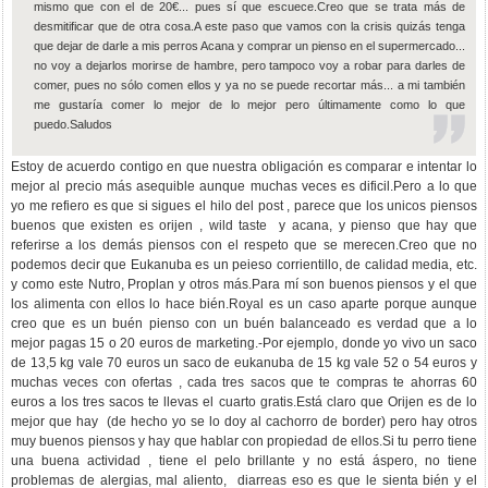
mismo que con el de 20€... pues sí que escuece.Creo que se trata más de
desmitificar que de otra cosa.A este paso que vamos con la crisis quizás tenga
que dejar de darle a mis perros Acana y comprar un pienso en el supermercado...
no voy a dejarlos morirse de hambre, pero tampoco voy a robar para darles de
comer, pues no sólo comen ellos y ya no se puede recortar más... a mi también
me gustaría comer lo mejor de lo mejor pero últimamente como lo que
puedo.Saludos
Estoy de acuerdo contigo en que nuestra obligación es comparar e intentar lo
mejor al precio más asequible aunque muchas veces es dificil.Pero a lo que
yo me refiero es que si sigues el hilo del post , parece que los unicos piensos
buenos que existen es orijen , wild taste y acana, y pienso que hay que
referirse a los demás piensos con el respeto que se merecen.Creo que no
podemos decir que Eukanuba es un peieso corrientillo, de calidad media, etc.
y como este Nutro, Proplan y otros más.Para mí son buenos piensos y el que
los alimenta con ellos lo hace bién.Royal es un caso aparte porque aunque
creo que es un buén pienso con un buén balanceado es verdad que a lo
mejor pagas 15 o 20 euros de marketing.-Por ejemplo, donde yo vivo un saco
de 13,5 kg vale 70 euros un saco de eukanuba de 15 kg vale 52 o 54 euros y
muchas veces con ofertas , cada tres sacos que te compras te ahorras 60
euros a los tres sacos te llevas el cuarto gratis.Está claro que Orijen es de lo
mejor que hay (de hecho yo se lo doy al cachorro de border) pero hay otros
muy buenos piensos y hay que hablar con propiedad de ellos.Si tu perro tiene
una buena actividad , tiene el pelo brillante y no está áspero, no tiene
problemas de alergias, mal aliento, diarreas eso es que le sienta bién y el