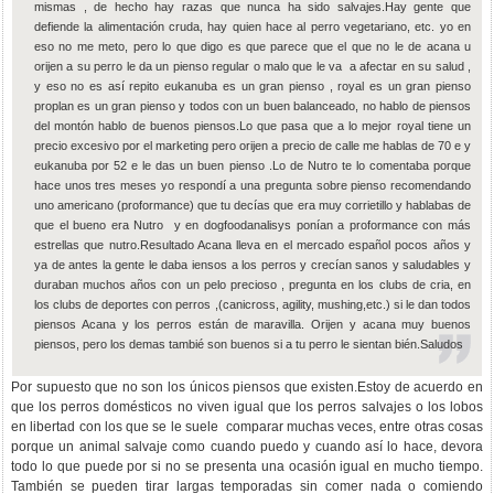
mismas , de hecho hay razas que nunca ha sido salvajes.Hay gente que
defiende la alimentación cruda, hay quien hace al perro vegetariano, etc. yo en
eso no me meto, pero lo que digo es que parece que el que no le de acana u
orijen a su perro le da un pienso regular o malo que le va a afectar en su salud ,
y eso no es así repito eukanuba es un gran pienso , royal es un gran pienso
proplan es un gran pienso y todos con un buen balanceado, no hablo de piensos
del montón hablo de buenos piensos.Lo que pasa que a lo mejor royal tiene un
precio excesivo por el marketing pero orijen a precio de calle me hablas de 70 e y
eukanuba por 52 e le das un buen pienso .Lo de Nutro te lo comentaba porque
hace unos tres meses yo respondí a una pregunta sobre pienso recomendando
uno americano (proformance) que tu decías que era muy corrietillo y hablabas de
que el bueno era Nutro y en dogfoodanalisys ponían a proformance con más
estrellas que nutro.Resultado Acana lleva en el mercado español pocos años y
ya de antes la gente le daba iensos a los perros y crecían sanos y saludables y
duraban muchos años con un pelo precioso , pregunta en los clubs de cria, en
los clubs de deportes con perros ,(canicross, agility, mushing,etc.) si le dan todos
piensos Acana y los perros están de maravilla. Orijen y acana muy buenos
piensos, pero los demas tambié son buenos si a tu perro le sientan bién.Saludos
Por supuesto que no son los únicos piensos que existen.Estoy de acuerdo en
que los perros domésticos no viven igual que los perros salvajes o los lobos
en libertad con los que se le suele comparar muchas veces, entre otras cosas
porque un animal salvaje como cuando puedo y cuando así lo hace, devora
todo lo que puede por si no se presenta una ocasión igual en mucho tiempo.
También se pueden tirar largas temporadas sin comer nada o comiendo