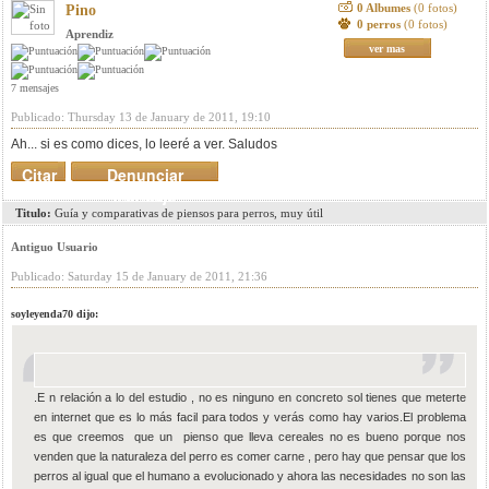
0 Albumes
(0 fotos)
Pino
0 perros
(0 fotos)
Aprendiz
ver mas
7 mensajes
Publicado: Thursday 13 de January de 2011, 19:10
Ah... si es como dices, lo leeré a ver. Saludos
Citar
Denunciar
mensaje
Titulo:
Guía y comparativas de piensos para perros, muy útil
Antiguo Usuario
Publicado: Saturday 15 de January de 2011, 21:36
soyleyenda70 dijo:
.E n relación a lo del estudio , no es ninguno en concreto sol tienes que meterte
en internet que es lo más facil para todos y verás como hay varios.El problema
es que creemos que un pienso que lleva cereales no es bueno porque nos
venden que la naturaleza del perro es comer carne , pero hay que pensar que los
perros al igual que el humano a evolucionado y ahora las necesidades no son las