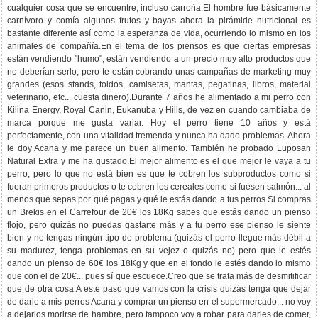
cualquier cosa que se encuentre, incluso carroña.El hombre fue básicamente
carnívoro y comía algunos frutos y bayas ahora la pirámide nutricional es
bastante diferente así como la esperanza de vida, ocurriendo lo mismo en los
animales de compañía.En el tema de los piensos es que ciertas empresas
están vendiendo "humo", están vendiendo a un precio muy alto productos que
no deberían serlo, pero te están cobrando unas campañas de marketing muy
grandes (esos stands, toldos, camisetas, mantas, pegatinas, libros, material
veterinario, etc... cuesta dinero).Durante 7 años he alimentado a mi perro con
Kilina Energy, Royal Canin, Eukanuba y Hills, de vez en cuando cambiaba de
marca porque me gusta variar. Hoy el perro tiene 10 años y está
perfectamente, con una vitalidad tremenda y nunca ha dado problemas. Ahora
le doy Acana y me parece un buen alimento. También he probado Luposan
Natural Extra y me ha gustado.El mejor alimento es el que mejor le vaya a tu
perro, pero lo que no está bien es que te cobren los subproductos como si
fueran primeros productos o te cobren los cereales como si fuesen salmón... al
menos que sepas por qué pagas y qué le estás dando a tus perros.Si compras
un Brekis en el Carrefour de 20€ los 18Kg sabes que estás dando un pienso
flojo, pero quizás no puedas gastarte más y a tu perro ese pienso le siente
bien y no tengas ningún tipo de problema (quizás el perro llegue más débil a
su madurez, tenga problemas en su vejez o quizás no) pero que le estés
dando un pienso de 60€ los 18Kg y que en el fondo le estés dando lo mismo
que con el de 20€... pues sí que escuece.Creo que se trata más de desmitificar
que de otra cosa.A este paso que vamos con la crisis quizás tenga que dejar
de darle a mis perros Acana y comprar un pienso en el supermercado... no voy
a dejarlos morirse de hambre, pero tampoco voy a robar para darles de comer,