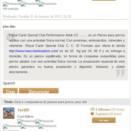
409 mensajes
Publicado: Tuesday 11 de January de 2011, 22:30
pino dijo:
Royal Canin Special Club Performance Adult CC ......... es un Pienso para perros
adultos con una actividad física normal. Con proteínas, aminoácidos, minerales y
vitaminas. Royal Canin Special Club C. C. El Formato que oferta la tienda
http://www.mascotaslospinos.com/
es de 20 Kg por 34, 99 € y se entrega a
domicilio. Es un pienso equilibrado, en forma de croquetas expandidas para
perros adultos con una actividad física normal. La preparación especial de este
pienso garantiza su buena aceptación y digestión. Visitanos y pídelo
directamente.
Spam!!!
Citar
Denunciar
mensaje
Titulo:
Guía y comparativas de piensos para perros, muy útil
1 Albumes
(26 fotos)
Javi89
5 perros
(18 fotos)
Casi Adicto
ver mas
112 mensajes