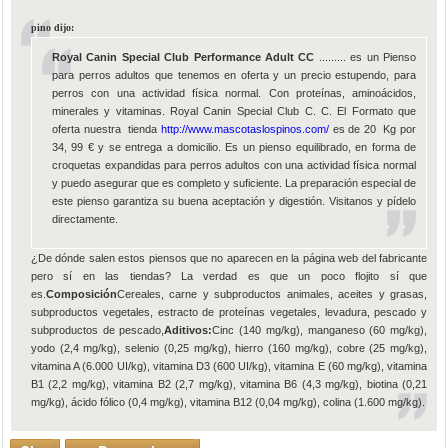
pino dijo:
Royal Canin Special Club Performance Adult CC
......... es un Pienso
para perros adultos que tenemos en oferta y un precio estupendo, para
perros con una actividad física normal. Con proteínas, aminoácidos,
minerales y vitaminas. Royal Canin Special Club C. C. El Formato que
oferta nuestra tienda
http://www.mascotaslospinos.com/
es de 20 Kg por
34, 99 € y se entrega a domicilio. Es un pienso equilibrado, en forma de
croquetas expandidas para perros adultos con una actividad física normal
y puedo asegurar que es completo y suficiente. La preparación especial de
este pienso garantiza su buena aceptación y digestión. Visitanos y pídelo
directamente.
¿De dónde salen estos piensos que no aparecen en la página web del fabricante
pero sí en las tiendas? La verdad es que un poco flojito sí que
es.
Composición
Cereales, carne y subproductos animales, aceites y grasas,
subproductos vegetales, estracto de proteínas vegetales, levadura, pescado y
subproductos de pescado,
Aditivos:
Cinc (140 mg/kg), manganeso (60 mg/kg),
yodo (2,4 mg/kg), selenio (0,25 mg/kg), hierro (160 mg/kg), cobre (25 mg/kg),
vitamina A (6.000 UI/kg), vitamina D3 (600 UI/kg), vitamina E (60 mg/kg), vitamina
B1 (2,2 mg/kg), vitamina B2 (2,7 mg/kg), vitamina B6 (4,3 mg/kg), biotina (0,21
mg/kg), ácido fólico (0,4 mg/kg), vitamina B12 (0,04 mg/kg), colina (1.600 mg/kg).