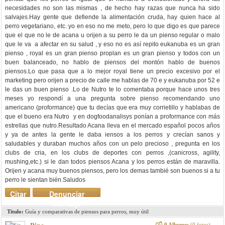
necesidades no son las mismas , de hecho hay razas que nunca ha sido
salvajes.Hay gente que defiende la alimentación cruda, hay quien hace al
perro vegetariano, etc. yo en eso no me meto, pero lo que digo es que parece
que el que no le de acana u orijen a su perro le da un pienso regular o malo
que le va a afectar en su salud , y eso no es así repito eukanuba es un gran
pienso , royal es un gran pienso proplan es un gran pienso y todos con un
buen balanceado, no hablo de piensos del montón hablo de buenos
piensos.Lo que pasa que a lo mejor royal tiene un precio excesivo por el
marketing pero orijen a precio de calle me hablas de 70 e y eukanuba por 52 e
le das un buen pienso .Lo de Nutro te lo comentaba porque hace unos tres
meses yo respondí a una pregunta sobre pienso recomendando uno
americano (proformance) que tu decías que era muy corrietillo y hablabas de
que el bueno era Nutro y en dogfoodanalisys ponían a proformance con más
estrellas que nutro.Resultado Acana lleva en el mercado español pocos años
y ya de antes la gente le daba iensos a los perros y crecían sanos y
saludables y duraban muchos años con un pelo precioso , pregunta en los
clubs de cria, en los clubs de deportes con perros ,(canicross, agility,
mushing,etc.) si le dan todos piensos Acana y los perros están de maravilla.
Orijen y acana muy buenos piensos, pero los demas tambié son buenos si a tu
perro le sientan bién.Saludos
Citar
Denunciar
mensaje
Titulo:
Guía y comparativas de piensos para perros, muy útil
0 Albumes
(0 fotos)