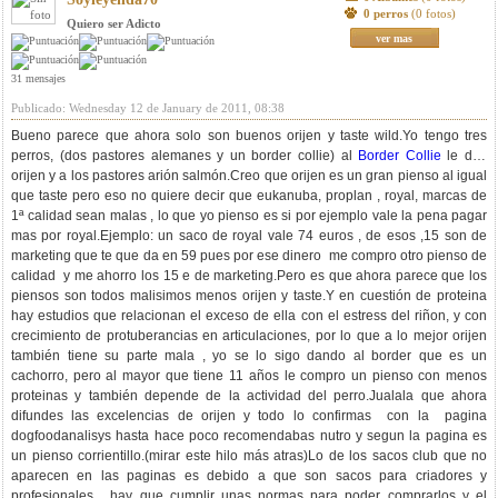
0 perros
(0 fotos)
Quiero ser Adicto
ver mas
31 mensajes
Publicado: Wednesday 12 de January de 2011, 08:38
Bueno parece que ahora solo son buenos orijen y taste wild.Yo tengo tres
perros, (dos pastores alemanes y un border collie) al
Border Collie
le doy
orijen y a los pastores arión salmón.Creo que orijen es un gran pienso al igual
que taste pero eso no quiere decir que eukanuba, proplan , royal, marcas de
1ª calidad sean malas , lo que yo pienso es si por ejemplo vale la pena pagar
mas por royal.Ejemplo: un saco de royal vale 74 euros , de esos ,15 son de
marketing que te que da en 59 pues por ese dinero me compro otro pienso de
calidad y me ahorro los 15 e de marketing.Pero es que ahora parece que los
piensos son todos malisimos menos orijen y taste.Y en cuestión de proteina
hay estudios que relacionan el exceso de ella con el estress del riñon, y con
crecimiento de protuberancias en articulaciones, por lo que a lo mejor orijen
también tiene su parte mala , yo se lo sigo dando al border que es un
cachorro, pero al mayor que tiene 11 años le compro un pienso con menos
proteinas y también depende de la actividad del perro.Jualala que ahora
difundes las excelencias de orijen y todo lo confirmas con la pagina
dogfoodanalisys hasta hace poco recomendabas nutro y segun la pagina es
un pienso corrientillo.(mirar este hilo más atras)Lo de los sacos club que no
aparecen en las paginas es debido a que son sacos para criadores y
profesionales , hay que cumplir unas normas para poder comprarlos y el