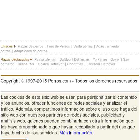
Enlaces
Razas de perros
|
Foro de Perros
|
Venta perros
|
Adiestramiento
perros
|
Adopciones de perros
Razas destacadas
Pastor alemán
|
Bulldog
|
Bull terrier
|
Yorkshire
|
Boxer
|
San
bernardo
|
Schnauzer
|
Golden Retriever
|
Doberman
|
Labrador Retriever
Copyright © 1997-2015 Perros.com - Todos los derechos reservados
Las cookies de este sitio web se usan para personalizar el contenido
Publicidad en Perros.com
|
Contacte
|
Aviso Legal
|
Política de
y los anuncios, ofrecer funciones de redes sociales y analizar el
privacidad
|
Condiciones de uso
tráfico. Además, compartimos información sobre el uso que haga del
sitio web con nuestros partners de redes sociales, publicidad y
Ver sitio web completo
análisis web, quienes pueden combinarla con otra información que
les haya proporcionado o que hayan recopilado a partir del uso que
haya hecho de sus servicios.
Más información.