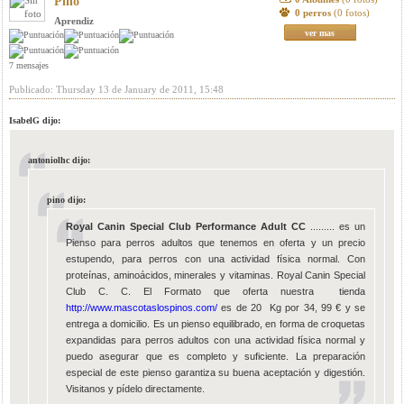
Pino
0 perros
(0 fotos)
Aprendiz
ver mas
7 mensajes
Publicado: Thursday 13 de January de 2011, 15:48
IsabelG dijo:
antoniolhc dijo:
pino dijo:
Royal Canin Special Club Performance Adult CC
......... es un
Pienso para perros adultos que tenemos en oferta y un precio
estupendo, para perros con una actividad física normal. Con
proteínas, aminoácidos, minerales y vitaminas. Royal Canin Special
Club C. C. El Formato que oferta nuestra tienda
http://www.mascotaslospinos.com/
es de 20 Kg por 34, 99 € y se
entrega a domicilio. Es un pienso equilibrado, en forma de croquetas
expandidas para perros adultos con una actividad física normal y
puedo asegurar que es completo y suficiente. La preparación
especial de este pienso garantiza su buena aceptación y digestión.
Visitanos y pídelo directamente.