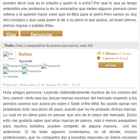
puedes decir cual es el estudio y quien lo a echo?.Por que lo que yo tengo
entendido ese problema lo da la remolacha que meten algunos piensos como
relleno y te quieren hacer creer que es fibra para el perro.Pero vamos yo doy
mis consejos y que cada quien le de a su perro lo que quiera, un buen pienso,
pienso regular o patatas fritas.
Citar
Denunciar
mensaje
Titulo:
Guía y comparativas de piensos para perros, muy útil
1 Albumes
(1 fotos)
Rufian
1 perros
(6 fotos)
Aprendiz
ver mas
13 mensajes
Publicado: Wednesday 12 de January de 2011, 15:24
Hola amigos perrunos: Leyendo sistemáticamente muchos de los correos del
foro, parece cierto que las únicas marcas excelsas del mercado respecto a los
piensos caninos son acana y/o orijen o Taste of the Wild. No puedo opinar con
propiedad, todo sea dicho de paso, puesto que no he probado dichas marcas.
Lo cual no es óbice para no pensar que son de lo mejor del mercado. Dicho
esto, me gustaría saber qué otras marcas de pienso, más o menos asequibles
para muchos bolsillos, pueden competir, de alguna manera, con las
anteriores. Sí he leído algunos comentarios, no sé dónde, incluso
profesionales, que no comparten dar a nuestras mascotas un índice excesivo