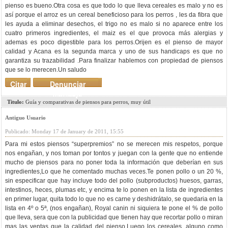
pienso es bueno.Otra cosa es que todo lo que lleva cereales es malo y no es
así porque el arroz es un cereal beneficioso para los perros , les da fibra que
les ayuda a eliminar desechos, el trigo no es malo si no aparece entre los
cuatro primeros ingredientes, el maiz es el que provoca más alergias y
ademas es poco digestible para los perros.Orijen es el pienso de mayor
calidad y Acana es la segunda marca y uno de sus handicaps es que no
garantiza su trazabilidad .Para finalizar hablemos con propiedad de piensos
que se lo merecen.Un saludo
Citar
Denunciar
mensaje
Titulo:
Guía y comparativas de piensos para perros, muy útil
Antiguo Usuario
Publicado: Monday 17 de January de 2011, 15:55
Para mi estos piensos “superpremios” no se merecen mis respetos, porque
nos engañan, y nos toman por tontos y juegan con la gente que no entiende
mucho de piensos para no poner toda la información que deberían en sus
ingredientes,Lo que he comentado muchas veces.Te ponen pollo o un 20 %,
sin especificar que hay incluye todo del pollo (subproductos) huesos, garras,
intestinos, heces, plumas etc, y encima te lo ponen en la lista de ingredientes
en primer lugar, quita todo lo que no es carne y deshidrátalo, se quedaria en la
lista en 4º o 5ª, (nos engañan), Royal canin ni siquiera te pone el % de pollo
que lleva, sera que con la publicidad que tienen hay que recortar pollo o miran
mas las ventas que la calidad del pienso.Luego los cereales, alguno como