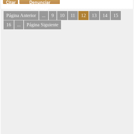
Citar
Denunciar
mensaje
Página Anterior
...
9
10
11
12
13
14
15
16
...
Página Siguiente