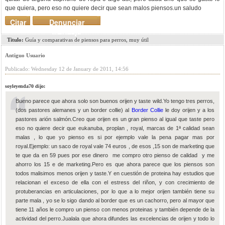
que quiera, pero eso no quiere decir que sean malos piensos.un saludo
Citar
Denunciar
mensaje
Titulo:
Guía y comparativas de piensos para perros, muy útil
Antiguo Usuario
Publicado: Wednesday 12 de January de 2011, 14:56
soyleyenda70 dijo:
Bueno parece que ahora solo son buenos orijen y taste wild.Yo tengo tres perros,
(dos pastores alemanes y un border collie) al
Border Collie
le doy orijen y a los
pastores arión salmón.Creo que orijen es un gran pienso al igual que taste pero
eso no quiere decir que eukanuba, proplan , royal, marcas de 1ª calidad sean
malas , lo que yo pienso es si por ejemplo vale la pena pagar mas por
royal.Ejemplo: un saco de royal vale 74 euros , de esos ,15 son de marketing que
te que da en 59 pues por ese dinero me compro otro pienso de calidad y me
ahorro los 15 e de marketing.Pero es que ahora parece que los piensos son
todos malisimos menos orijen y taste.Y en cuestión de proteina hay estudios que
relacionan el exceso de ella con el estress del riñon, y con crecimiento de
protuberancias en articulaciones, por lo que a lo mejor orijen también tiene su
parte mala , yo se lo sigo dando al border que es un cachorro, pero al mayor que
tiene 11 años le compro un pienso con menos proteinas y también depende de la
actividad del perro.Jualala que ahora difundes las excelencias de orijen y todo lo