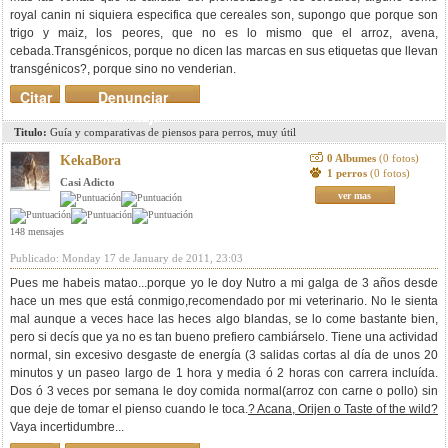
royal canin ni siquiera especifica que cereales son, supongo que porque son
trigo y maiz, los peores, que no es lo mismo que el arroz, avena,
cebada.Transgénicos, porque no dicen las marcas en sus etiquetas que llevan
transgénicos?, porque sino no venderian.
Citar
Denunciar
mensaje
Titulo:
Guía y comparativas de piensos para perros, muy útil
0 Albumes
(0 fotos)
KekaBora
1 perros
(0 fotos)
Casi Adicto
ver mas
148 mensajes
Publicado: Monday 17 de January de 2011, 23:03
Pues me habeis matao...porque yo le doy Nutro a mi galga de 3 años desde
hace un mes que está conmigo,recomendado por mi veterinario. No le sienta
mal aunque a veces hace las heces algo blandas, se lo come bastante bien,
pero si decís que ya no es tan bueno prefiero cambiárselo. Tiene una actividad
normal, sin excesivo desgaste de energía (3 salidas cortas al día de unos 20
minutos y un paseo largo de 1 hora y media ó 2 horas con carrera incluída.
Dos ó 3 veces por semana le doy comida normal(arroz con carne o pollo) sin
que deje de tomar el pienso cuando le toca.
? Acana, Orijen o Taste of the wild?
Vaya incertidumbre...