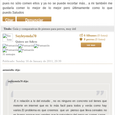
pues no sólo comen ellos y ya no se puede recortar más... a mi también me
gustaría comer lo mejor de lo mejor pero últimamente como lo que
puedo.Saludos
Citar
Denunciar
mensaje
Titulo:
Guía y comparativas de piensos para perros, muy útil
0 Albumes
(0 fotos)
Soyleyenda70
0 perros
(0 fotos)
Quiero ser Adicto
ver mas
31 mensajes
Publicado: Sunday 16 de January de 2011, 20:39
antoniolhc dijo:
soyleyenda70 dijo:
.E n relación a lo del estudio , no es ninguno en concreto sol tienes que
meterte en internet que es lo más facil para todos y verás como hay
varios.El problema es que creemos que un pienso que lleva cereales no
es bueno porque nos venden que la naturaleza del perro es comer carne ,