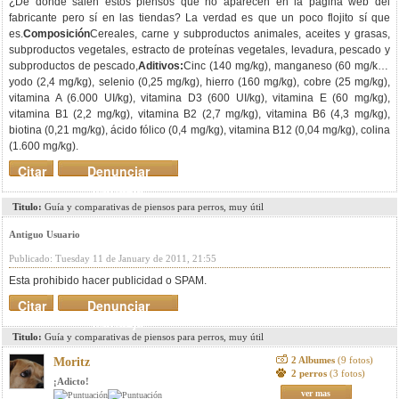
¿De dónde salen estos piensos que no aparecen en la página web del
fabricante pero sí en las tiendas? La verdad es que un poco flojito sí que
es.
Composición
Cereales, carne y subproductos animales, aceites y grasas,
subproductos vegetales, estracto de proteínas vegetales, levadura, pescado y
subproductos de pescado,
Aditivos:
Cinc (140 mg/kg), manganeso (60 mg/kg),
yodo (2,4 mg/kg), selenio (0,25 mg/kg), hierro (160 mg/kg), cobre (25 mg/kg),
vitamina A (6.000 UI/kg), vitamina D3 (600 UI/kg), vitamina E (60 mg/kg),
vitamina B1 (2,2 mg/kg), vitamina B2 (2,7 mg/kg), vitamina B6 (4,3 mg/kg),
biotina (0,21 mg/kg), ácido fólico (0,4 mg/kg), vitamina B12 (0,04 mg/kg), colina
(1.600 mg/kg).
Citar
Denunciar
mensaje
Titulo:
Guía y comparativas de piensos para perros, muy útil
Antiguo Usuario
Publicado: Tuesday 11 de January de 2011, 21:55
Esta prohibido hacer publicidad o SPAM.
Citar
Denunciar
mensaje
Titulo:
Guía y comparativas de piensos para perros, muy útil
2 Albumes
(9 fotos)
Moritz
2 perros
(3 fotos)
¡Adicto!
ver mas