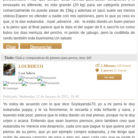
envasado es diferente, es más grande (20 kg) para ser categoría premiun
comercialmente no puede pasar de 15kg y ademas el saco suele ser menos
vistoso.Espero no ofender a nadie con mis opiniones, pero lo que yo creo es
que, si le das eukanuba , royal ,advance , etc. le estás dando un buen pienso
a tu perro que al final parece que le dais el del super de 6 e sacoYo no como
todos los dias merluza del pincho, ni jamón de jabugo, pero la costilleta de
cerdo también esta buenisima.Un saludo
Citar
Denunciar
mensaje
Titulo:
Guía y comparativas de piensos para perros, muy útil
2 Albumes
(20 fotos)
LOURDES31
1 perros
(1 fotos)
Casi Adicto
ver mas
80 mensajes
Publicado: Wednesday 12 de January de 2011, 10:48
Yo estoy de acuerdo con lo que dice Soyleyenda70, yo a mi perra le doy
eukanuba puppy, y le va fenomenal, le encanta y esta brillante y sana, y
leyendo este post, parece que le estoy dando un mal pienso, porque no le doy
orijen o acana. Entiendo que sean buenos piensos, pero tambien creo que
eukanuba no merece ese desprecio, cada uno que pague lo que quiera por el
pienso de su perro, que yo por ejemplo compro eukanuba, y me tengo que
quitar de alguna capricho de ropa o algo asi, pero cada uno que se gaste lo