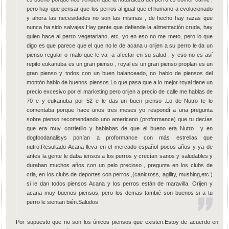
pero hay que pensar que los perros al igual que el humano a evolucionado
y ahora las necesidades no son las mismas , de hecho hay razas que
nunca ha sido salvajes.Hay gente que defiende la alimentación cruda, hay
quien hace al perro vegetariano, etc. yo en eso no me meto, pero lo que
digo es que parece que el que no le de acana u orijen a su perro le da un
pienso regular o malo que le va a afectar en su salud , y eso no es así
repito eukanuba es un gran pienso , royal es un gran pienso proplan es un
gran pienso y todos con un buen balanceado, no hablo de piensos del
montón hablo de buenos piensos.Lo que pasa que a lo mejor royal tiene un
precio excesivo por el marketing pero orijen a precio de calle me hablas de
70 e y eukanuba por 52 e le das un buen pienso .Lo de Nutro te lo
comentaba porque hace unos tres meses yo respondí a una pregunta
sobre pienso recomendando uno americano (proformance) que tu decías
que era muy corrietillo y hablabas de que el bueno era Nutro y en
dogfoodanalisys ponían a proformance con más estrellas que
nutro.Resultado Acana lleva en el mercado español pocos años y ya de
antes la gente le daba iensos a los perros y crecían sanos y saludables y
duraban muchos años con un pelo precioso , pregunta en los clubs de
cria, en los clubs de deportes con perros ,(canicross, agility, mushing,etc.)
si le dan todos piensos Acana y los perros están de maravilla. Orijen y
acana muy buenos piensos, pero los demas tambié son buenos si a tu
perro le sientan bién.Saludos
Por supuesto que no son los únicos piensos que existen.Estoy de acuerdo en