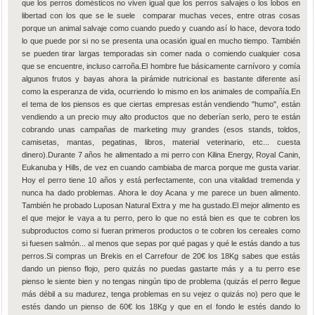
que los perros domésticos no viven igual que los perros salvajes o los lobos en
libertad con los que se le suele comparar muchas veces, entre otras cosas
porque un animal salvaje como cuando puedo y cuando así lo hace, devora todo
lo que puede por si no se presenta una ocasión igual en mucho tiempo. También
se pueden tirar largas temporadas sin comer nada o comiendo cualquier cosa
que se encuentre, incluso carroña.El hombre fue básicamente carnívoro y comía
algunos frutos y bayas ahora la pirámide nutricional es bastante diferente así
como la esperanza de vida, ocurriendo lo mismo en los animales de compañía.En
el tema de los piensos es que ciertas empresas están vendiendo "humo", están
vendiendo a un precio muy alto productos que no deberían serlo, pero te están
cobrando unas campañas de marketing muy grandes (esos stands, toldos,
camisetas, mantas, pegatinas, libros, material veterinario, etc... cuesta
dinero).Durante 7 años he alimentado a mi perro con Kilina Energy, Royal Canin,
Eukanuba y Hills, de vez en cuando cambiaba de marca porque me gusta variar.
Hoy el perro tiene 10 años y está perfectamente, con una vitalidad tremenda y
nunca ha dado problemas. Ahora le doy Acana y me parece un buen alimento.
También he probado Luposan Natural Extra y me ha gustado.El mejor alimento es
el que mejor le vaya a tu perro, pero lo que no está bien es que te cobren los
subproductos como si fueran primeros productos o te cobren los cereales como
si fuesen salmón... al menos que sepas por qué pagas y qué le estás dando a tus
perros.Si compras un Brekis en el Carrefour de 20€ los 18Kg sabes que estás
dando un pienso flojo, pero quizás no puedas gastarte más y a tu perro ese
pienso le siente bien y no tengas ningún tipo de problema (quizás el perro llegue
más débil a su madurez, tenga problemas en su vejez o quizás no) pero que le
estés dando un pienso de 60€ los 18Kg y que en el fondo le estés dando lo