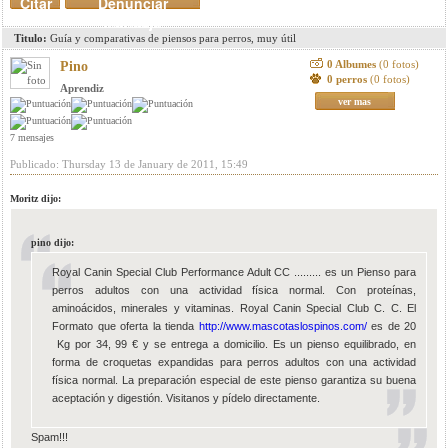
Citar
Denunciar
mensaje
Titulo:
Guía y comparativas de piensos para perros, muy útil
0 Albumes
(0 fotos)
Pino
0 perros
(0 fotos)
Aprendiz
ver mas
7 mensajes
Publicado: Thursday 13 de January de 2011, 15:49
Moritz dijo:
pino dijo:
Royal Canin Special Club Performance Adult CC ......... es un Pienso para
perros adultos con una actividad física normal. Con proteínas,
aminoácidos, minerales y vitaminas. Royal Canin Special Club C. C. El
Formato que oferta la tienda
http://www.mascotaslospinos.com/
es de 20
Kg por 34, 99 € y se entrega a domicilio. Es un pienso equilibrado, en
forma de croquetas expandidas para perros adultos con una actividad
física normal. La preparación especial de este pienso garantiza su buena
aceptación y digestión. Visitanos y pídelo directamente.
Spam!!!