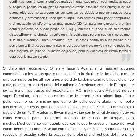
confirmas con la pagina dogfoodanalisys hasta hace poco recomendabas nutro
y segun la pagina es un pienso corrientillo.(mirar este hilo más atras)Lo de los
sacos club que no aparecen en las paginas es debido a que son sacos para
criadores y profesionales , hay que cumplir unas normas para poder comprarlos
y el envasado es diferente, es más grande (20 kg) para ser categoría premiun
comercialmente no puede pasar de 15kg y ademas el saco suele ser menos
vistoso.Espero no ofender a nadie con mis opiniones, pero lo que yo creo es que,
si le das eukanuba , royal ,advance , etc. le estás dando un buen pienso a tu
perro que al final parece que le dais el del super de 6 e sacoYo no como todos los
dias merluza del pincho, ni jamón de jabugo, pero la costilleta de cerdo también
esta buenisima.Un saludo
Si claro que recomiendo Orijen y Taste y Acana, si te fijas en algunos
comentarios mios veras que ya no recomiendo Nutro, y lo he dicho mas de
una vez, nutro en los ultimos años a perdido bastante calidad y lleva gluten de
maiz, no es lo mismo el nutro del continente Americano con el de Europa que
se fabrica en los paises del este.Para mi RC, Eukanuba o Advance no son
super Premium, son piensos en los que te ponen como primer ingrediente
pollo, que no es lo mismo que carne de pollo deshidratada, en el pollo
incluyen todo huesos, garras, picos, intestinos, plumas etc, luego deshidrátalo
que pierde un 75 % y ademas llevan maiz y trigo con lo difícil de digerir que es
estos cereales para los perros ademas de causas de alergias para
muchos.Muchos no se dan cuenta que con lo que te cuesta un saco de royal
canin, tienes para uno de Acana con mas quilos y encima te sobra dinero.Con
respecto al estudio sobre la exceso de proteina y el estress del riñon, me