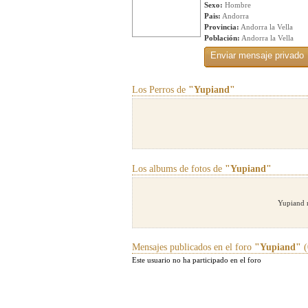
Sexo:
Hombre
Pais:
Andorra
Provincia:
Andorra la Vella
Población:
Andorra la Vella
Los Perros de
"Yupiand"
Los albums de fotos de
"Yupiand"
Yupiand 
Mensajes publicados en el foro
"Yupiand"
(
Este usuario no ha participado en el foro