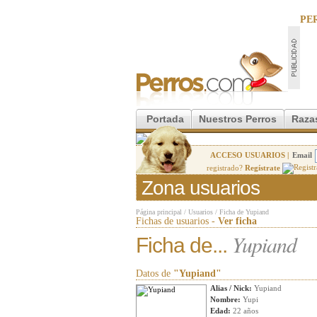
PE
Portada
Nuestros Perros
Raza
ACCESO USUARIOS |
Email
registrado?
Regístrate
Zona usuarios
Página principal
/
Usuarios
/
Ficha de Yupiand
Fichas de usuarios -
Ver ficha
Yupiand
Ficha de...
Datos de
"Yupiand"
Alias / Nick:
Yupiand
Nombre:
Yupi
Edad:
22 años