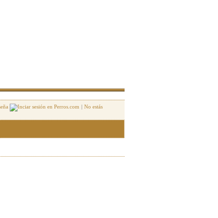
seña
|
No estás