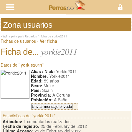
Zona usuarios
Página principal
/
Usuarios
/
Ficha de yorkie2011
Fichas de usuarios -
Ver ficha
yorkie2011
Ficha de...
Datos de
"yorkie2011"
Alias / Nick:
Yorkie2011
Nombre:
Yorkie2011
Edad:
59 años
Sexo:
Mujer
Pais:
Spain
Provincia:
A Coruña
Población:
A Baña
Estadisticas de "yorkie2011"
Artículos:
1 comentarios realizados
Fecha de registro:
25 de February del 2012
Último Acceso:
25 de February del 2012