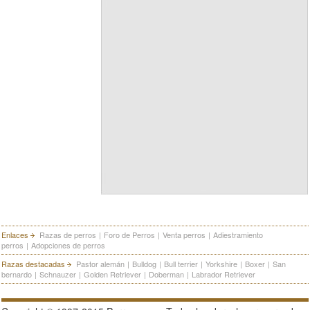
Enlaces
Razas de perros
|
Foro de Perros
|
Venta perros
|
Adiestramiento
perros
|
Adopciones de perros
Razas destacadas
Pastor alemán
|
Bulldog
|
Bull terrier
|
Yorkshire
|
Boxer
|
San
bernardo
|
Schnauzer
|
Golden Retriever
|
Doberman
|
Labrador Retriever