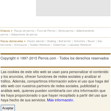
Enlaces
Razas de perros
|
Foro de Perros
|
Venta perros
|
Adiestramiento
perros
|
Adopciones de perros
Razas destacadas
Pastor alemán
|
Bulldog
|
Bull terrier
|
Yorkshire
|
Boxer
|
San
bernardo
|
Schnauzer
|
Golden Retriever
|
Doberman
|
Labrador Retriever
Copyright © 1997-2015 Perros.com - Todos los derechos reservados
Publicidad en Perros.com
|
Contacte
|
Aviso Legal
|
Política de
Las cookies de este sitio web se usan para personalizar el contenido
privacidad
|
Condiciones de uso
y los anuncios, ofrecer funciones de redes sociales y analizar el
tráfico. Además, compartimos información sobre el uso que haga del
Ver sitio web completo
sitio web con nuestros partners de redes sociales, publicidad y
análisis web, quienes pueden combinarla con otra información que
les haya proporcionado o que hayan recopilado a partir del uso que
haya hecho de sus servicios.
Más información.