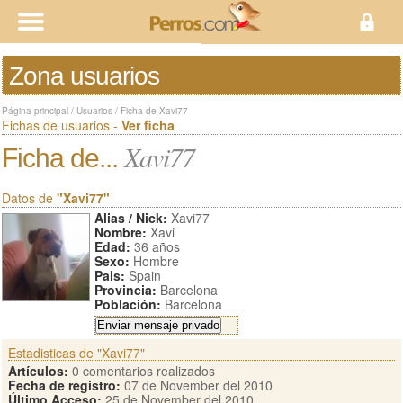
Zona usuarios
Página principal
/
Usuarios
/
Ficha de Xavi77
Fichas de usuarios -
Ver ficha
Xavi77
Ficha de...
Datos de
"Xavi77"
Alias / Nick:
Xavi77
Nombre:
Xavi
Edad:
36 años
Sexo:
Hombre
Pais:
Spain
Provincia:
Barcelona
Población:
Barcelona
Estadisticas de "Xavi77"
Artículos:
0 comentarios realizados
Fecha de registro:
07 de November del 2010
Último Acceso:
25 de November del 2010