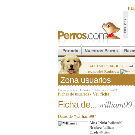
PE
Portada
Nuestros Perros
Raza
ACCESO USUARIOS |
Email
registrado?
Regístrate
Zona usuarios
Página principal
/
Usuarios
/
Ficha de william99
Fichas de usuarios -
Ver ficha
william99
Ficha de...
Datos de
"william99"
Alias / Nick:
William99
Nombre:
William
Edad:
46 años