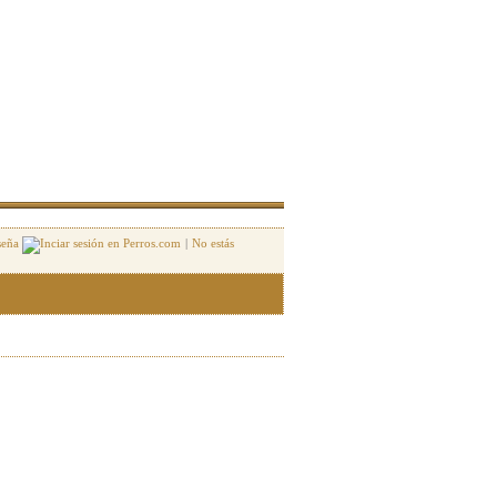
seña
|
No estás