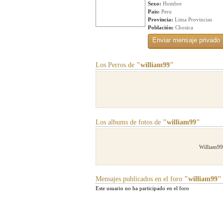
Sexo:
Hombre
Pais:
Peru
Provincia:
Lima Provincias
Población:
Chosica
Los Perros de
"william99"
Los albums de fotos de
"william99"
William99
Mensajes publicados en el foro
"william99"
Este usuario no ha participado en el foro