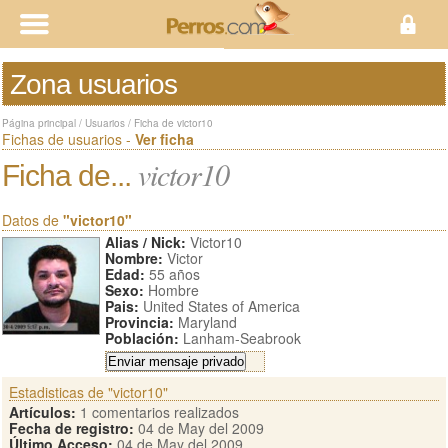
Zona usuarios
Página principal
/
Usuarios
/
Ficha de victor10
Fichas de usuarios -
Ver ficha
victor10
Ficha de...
Datos de
"victor10"
Alias / Nick:
Victor10
Nombre:
Victor
Edad:
55 años
Sexo:
Hombre
Pais:
United States of America
Provincia:
Maryland
Población:
Lanham-Seabrook
Estadisticas de "victor10"
Artículos:
1 comentarios realizados
Fecha de registro:
04 de May del 2009
Último Acceso:
04 de May del 2009