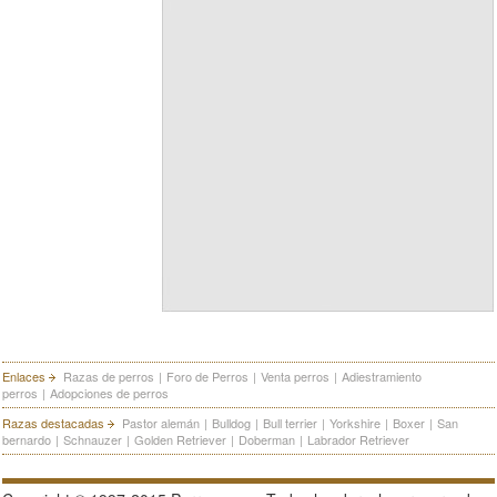
Enlaces
Razas de perros
|
Foro de Perros
|
Venta perros
|
Adiestramiento
perros
|
Adopciones de perros
Razas destacadas
Pastor alemán
|
Bulldog
|
Bull terrier
|
Yorkshire
|
Boxer
|
San
bernardo
|
Schnauzer
|
Golden Retriever
|
Doberman
|
Labrador Retriever