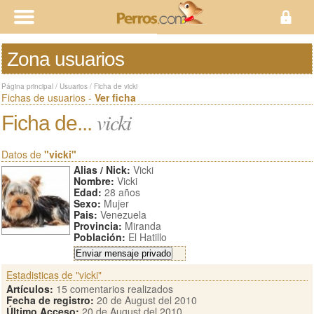
Zona usuarios
Página principal
/
Usuarios
/
Ficha de vicki
Fichas de usuarios -
Ver ficha
vicki
Ficha de...
Datos de
"vicki"
Alias / Nick:
Vicki
Nombre:
Vicki
Edad:
28 años
Sexo:
Mujer
Pais:
Venezuela
Provincia:
Miranda
Población:
El Hatillo
Estadisticas de "vicki"
Artículos:
15 comentarios realizados
Fecha de registro:
20 de August del 2010
Último Acceso:
20 de August del 2010