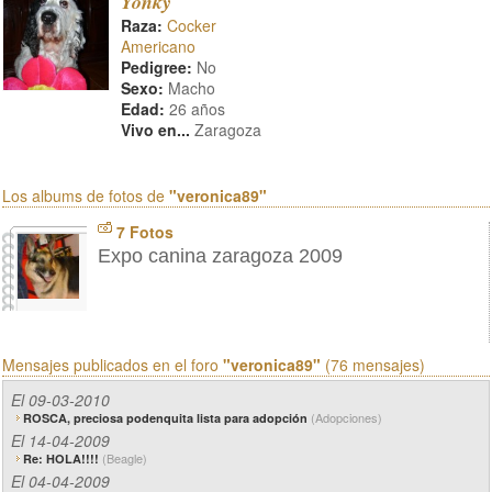
Yonky
Raza:
Cocker
Americano
Pedigree:
No
Sexo:
Macho
Edad:
26 años
Vivo en...
Zaragoza
Los albums de fotos de
"veronica89"
7 Fotos
Expo canina zaragoza 2009
Mensajes publicados en el foro
"veronica89"
(76 mensajes)
El 09-03-2010
(Adopciones)
ROSCA, preciosa podenquita lista para adopción
El 14-04-2009
(Beagle)
Re: HOLA!!!!
El 04-04-2009