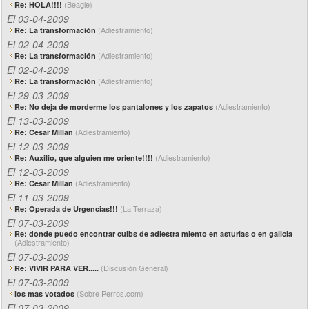
(Beagle)
Re: HOLA!!!!
El 03-04-2009
(Adiestramiento)
Re: La transformación
El 02-04-2009
(Adiestramiento)
Re: La transformación
El 02-04-2009
(Adiestramiento)
Re: La transformación
El 29-03-2009
(Adiestramiento)
Re: No deja de morderme los pantalones y los zapatos
El 13-03-2009
(Adiestramiento)
Re: Cesar Millan
El 12-03-2009
(Adiestramiento)
Re: Auxilio, que alguien me oriente!!!!
El 12-03-2009
(Adiestramiento)
Re: Cesar Millan
El 11-03-2009
(La Terraza)
Re: Operada de Urgencias!!!
El 07-03-2009
Re: donde puedo encontrar culbs de adiestra miento en asturias o en galicia
(Adiestramiento)
El 07-03-2009
(Discusión General)
Re: VIVIR PARA VER.....
El 07-03-2009
(Sobre Perros.com)
los mas votados
El 07-03-2009