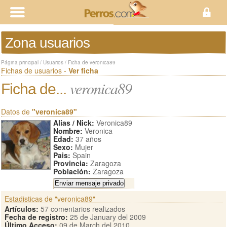
Zona usuarios
Página principal
/
Usuarios
/
Ficha de veronica89
Fichas de usuarios -
Ver ficha
veronica89
Ficha de...
Datos de
"veronica89"
Alias / Nick:
Veronica89
Nombre:
Veronica
Edad:
37 años
Sexo:
Mujer
Pais:
Spain
Provincia:
Zaragoza
Población:
Zaragoza
Estadisticas de "veronica89"
Artículos:
57 comentarios realizados
Fecha de registro:
25 de January del 2009
Último Acceso:
09 de March del 2010