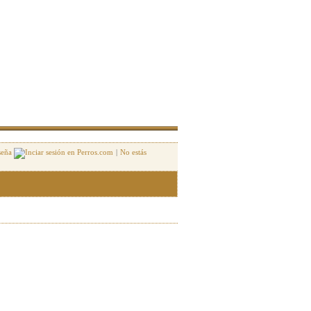
seña
|
No estás