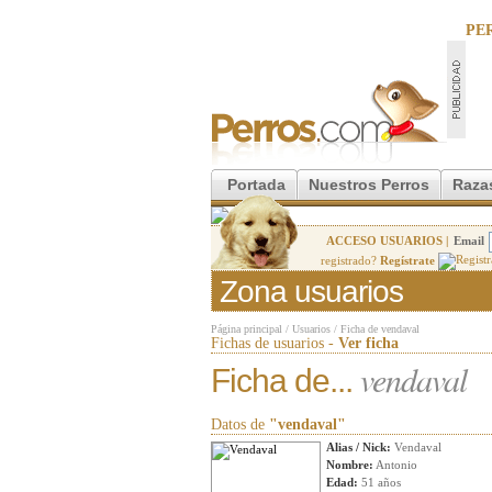
PE
Portada
Nuestros Perros
Raza
ACCESO USUARIOS |
Email
registrado?
Regístrate
Zona usuarios
Página principal
/
Usuarios
/
Ficha de vendaval
Fichas de usuarios -
Ver ficha
vendaval
Ficha de...
Datos de
"vendaval"
Alias / Nick:
Vendaval
Nombre:
Antonio
Edad:
51 años