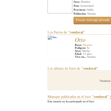
Sexo:
Hombre
Pais:
Switzerland
Provincia:
Wallis
Población:
Nendaz
Los Perros de
"vendaval"
Otto
Raza:
Pinscher
Pedigree:
Si
Sexo:
Macho
Edad:
13 años
Vivo en...
Nendaz
Los albums de fotos de
"vendaval"
Vendaval 
Mensajes publicados en el foro
"vendaval"
(
Este usuario no ha participado en el foro