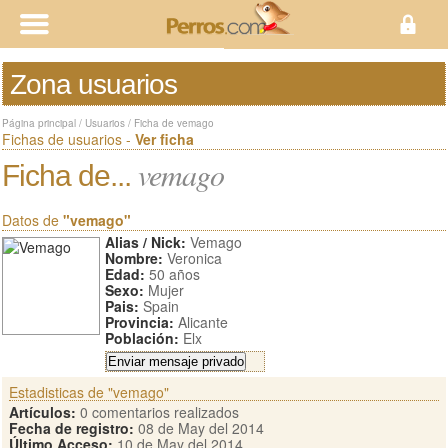
Zona usuarios
Página principal
/
Usuarios
/
Ficha de vemago
Fichas de usuarios -
Ver ficha
vemago
Ficha de...
Datos de
"vemago"
Alias / Nick:
Vemago
Nombre:
Veronica
Edad:
50 años
Sexo:
Mujer
Pais:
Spain
Provincia:
Alicante
Población:
Elx
Estadisticas de "vemago"
Artículos:
0 comentarios realizados
Fecha de registro:
08 de May del 2014
Último Acceso:
10 de May del 2014