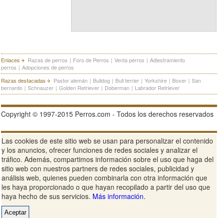
Enlaces
Razas de perros
|
Foro de Perros
|
Venta perros
|
Adiestramiento
perros
|
Adopciones de perros
Razas destacadas
Pastor alemán
|
Bulldog
|
Bull terrier
|
Yorkshire
|
Boxer
|
San
bernardo
|
Schnauzer
|
Golden Retriever
|
Doberman
|
Labrador Retriever
Copyright © 1997-2015 Perros.com - Todos los derechos reservados
Publicidad en Perros.com
|
Contacte
|
Aviso Legal
|
Política de
Las cookies de este sitio web se usan para personalizar el contenido
privacidad
|
Condiciones de uso
y los anuncios, ofrecer funciones de redes sociales y analizar el
tráfico. Además, compartimos información sobre el uso que haga del
Ver sitio web completo
sitio web con nuestros partners de redes sociales, publicidad y
análisis web, quienes pueden combinarla con otra información que
les haya proporcionado o que hayan recopilado a partir del uso que
haya hecho de sus servicios.
Más información.