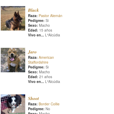
Black
Raza:
Pastor Alemán
Pedigree:
Si
Sexo:
Macho
Edad:
15 años
Vivo en...
LʿAlcúdia
Jaro
Raza:
American
Staffordshire
Pedigree:
Si
Sexo:
Macho
Edad:
21 años
Vivo en...
LʿAlcúdia
Shoot
Raza:
Border Collie
Pedigree:
No
Sexo:
Macho