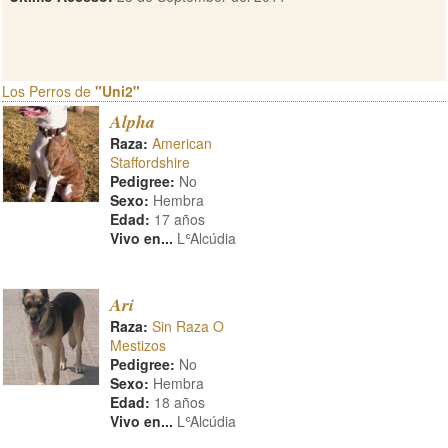
Los Perros de
"Uni2"
Alpha
Raza:
American
Staffordshire
Pedigree:
No
Sexo:
Hembra
Edad:
17 años
Vivo en...
LʿAlcúdia
Ari
Raza:
Sin Raza O
Mestizos
Pedigree:
No
Sexo:
Hembra
Edad:
18 años
Vivo en...
LʿAlcúdia