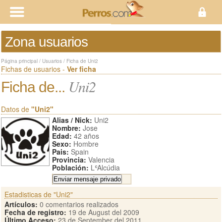
Zona usuarios
Página principal
/
Usuarios
/
Ficha de Uni2
Fichas de usuarios -
Ver ficha
Uni2
Ficha de...
Datos de
"Uni2"
Alias / Nick:
Uni2
Nombre:
Jose
Edad:
42 años
Sexo:
Hombre
Pais:
Spain
Provincia:
Valencia
Población:
LʿAlcúdia
Estadisticas de "Uni2"
Artículos:
0 comentarios realizados
Fecha de registro:
19 de August del 2009
Último Acceso:
23 de September del 2011