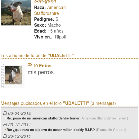
Son-goku
Raza:
American
Staffordshire
Pedigree:
Si
Sexo:
Macho
Edad:
15 años
Vivo en...
Ripoll
Los albums de fotos de
"UDALETTI"
10 Fotos
mis perros
Mensajes publicados en el foro
"UDALETTI"
(3 mensajes)
El 03-04-2012
(American Staffordshire Terrier)
Re: peso de un american staffordshire terrier
El 23-12-2011
(Discusión General)
Re: ¿que raza es el perro de cesar millan daddy R.I.P.?
El 23-12-2011