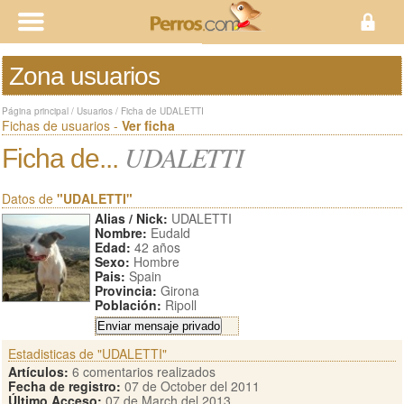
Zona usuarios
Página principal
/
Usuarios
/
Ficha de UDALETTI
Fichas de usuarios -
Ver ficha
UDALETTI
Ficha de...
Datos de
"UDALETTI"
Alias / Nick:
UDALETTI
Nombre:
Eudald
Edad:
42 años
Sexo:
Hombre
Pais:
Spain
Provincia:
Girona
Población:
Ripoll
Estadisticas de "UDALETTI"
Artículos:
6 comentarios realizados
Fecha de registro:
07 de October del 2011
Último Acceso:
07 de March del 2013