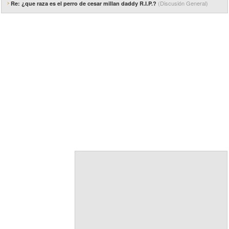
(Discusión General)
Re: ¿que raza es el perro de cesar millan daddy R.I.P.?