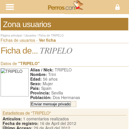
Zona usuarios
Página principal
/
Usuarios
/
Ficha de TRIPELO
Fichas de usuarios -
Ver ficha
TRIPELO
Ficha de...
Datos de
"TRIPELO"
Alias / Nick:
TRIPELO
Nombre:
Trini
Edad:
56 años
Sexo:
Mujer
Pais:
Spain
Provincia:
Sevilla
Población:
Dos Hermanas
Estadisticas de "TRIPELO"
Artículos:
1 comentarios realizados
Fecha de registro:
16 de April del 2012
Último Acceso:
29 de April del 2012