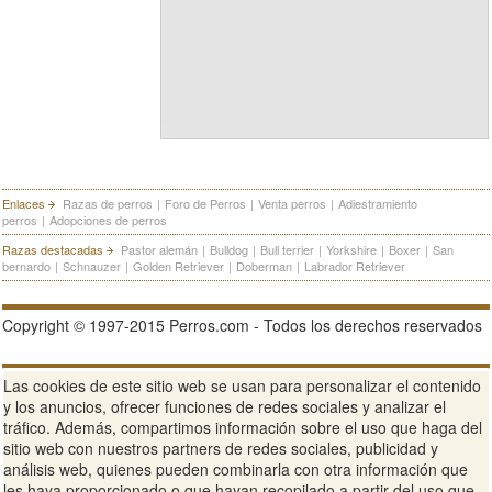
Enlaces
Razas de perros
|
Foro de Perros
|
Venta perros
|
Adiestramiento
perros
|
Adopciones de perros
Razas destacadas
Pastor alemán
|
Bulldog
|
Bull terrier
|
Yorkshire
|
Boxer
|
San
bernardo
|
Schnauzer
|
Golden Retriever
|
Doberman
|
Labrador Retriever
Copyright © 1997-2015 Perros.com - Todos los derechos reservados
Publicidad en Perros.com
|
Contacte
|
Aviso Legal
|
Política de
Las cookies de este sitio web se usan para personalizar el contenido
privacidad
|
Condiciones de uso
y los anuncios, ofrecer funciones de redes sociales y analizar el
tráfico. Además, compartimos información sobre el uso que haga del
Ver sitio web completo
sitio web con nuestros partners de redes sociales, publicidad y
análisis web, quienes pueden combinarla con otra información que
les haya proporcionado o que hayan recopilado a partir del uso que