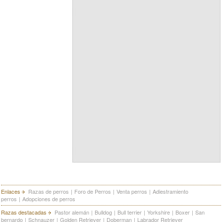
Enlaces
Razas de perros
|
Foro de Perros
|
Venta perros
|
Adiestramiento
perros
|
Adopciones de perros
Razas destacadas
Pastor alemán
|
Bulldog
|
Bull terrier
|
Yorkshire
|
Boxer
|
San
bernardo
|
Schnauzer
|
Golden Retriever
|
Doberman
|
Labrador Retriever