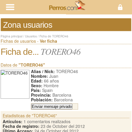
Zona usuarios
Página principal
/
Usuarios
/
Ficha de TORERO46
Fichas de usuarios -
Ver ficha
TORERO46
Ficha de...
Datos de
"TORERO46"
Alias / Nick:
TORERO46
Nombre:
Juan
Edad:
66 años
Sexo:
Hombre
Pais:
Spain
Provincia:
Barcelona
Población:
Barcelona
Estadisticas de "TORERO46"
Artículos:
1 comentarios realizados
Fecha de registro:
23 de October del 2012
Último Acceso:
24 de October del 2012