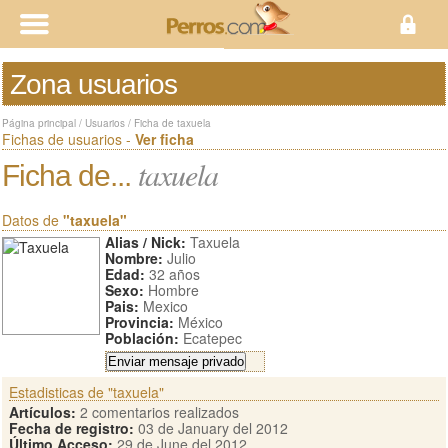
Zona usuarios
Página principal
/
Usuarios
/
Ficha de taxuela
Fichas de usuarios -
Ver ficha
taxuela
Ficha de...
Datos de
"taxuela"
Alias / Nick:
Taxuela
Nombre:
Julio
Edad:
32 años
Sexo:
Hombre
Pais:
Mexico
Provincia:
México
Población:
Ecatepec
Estadisticas de "taxuela"
Artículos:
2 comentarios realizados
Fecha de registro:
03 de January del 2012
Último Acceso:
29 de June del 2012