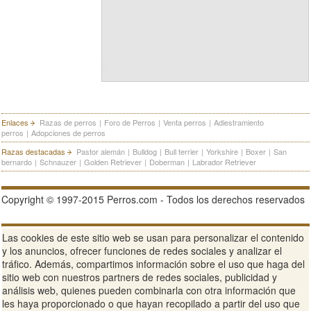
Enlaces
Razas de perros
|
Foro de Perros
|
Venta perros
|
Adiestramiento
perros
|
Adopciones de perros
Razas destacadas
Pastor alemán
|
Bulldog
|
Bull terrier
|
Yorkshire
|
Boxer
|
San
bernardo
|
Schnauzer
|
Golden Retriever
|
Doberman
|
Labrador Retriever
Copyright © 1997-2015 Perros.com - Todos los derechos reservados
Publicidad en Perros.com
|
Contacte
|
Aviso Legal
|
Política de
Las cookies de este sitio web se usan para personalizar el contenido
privacidad
|
Condiciones de uso
y los anuncios, ofrecer funciones de redes sociales y analizar el
tráfico. Además, compartimos información sobre el uso que haga del
Ver sitio web completo
sitio web con nuestros partners de redes sociales, publicidad y
análisis web, quienes pueden combinarla con otra información que
les haya proporcionado o que hayan recopilado a partir del uso que