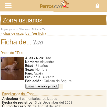
Zona usuarios
Página principal
/
Usuarios
/
Ficha de Tao
Fichas de usuarios -
Ver ficha
Tao
Ficha de...
Datos de
"Tao"
Alias / Nick:
Tao
Nombre:
Alejandro
Edad:
34 años
Sexo:
Hombre
Pais:
Spain
Provincia:
Alicante
Población:
Callosa de Segura
Estadisticas de "Tao"
Artículos:
4 comentarios realizados
Fecha de registro:
13 de December del 2009
Último Acceso:
01 de August del 2011