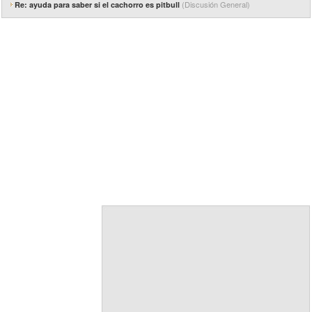
(Discusión General)
Re: ayuda para saber si el cachorro es pitbull