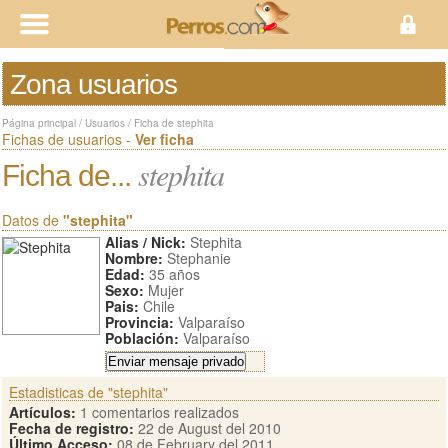
Zona usuarios
Página principal
/
Usuarios
/
Ficha de stephita
Fichas de usuarios -
Ver ficha
stephita
Ficha de...
Datos de
"stephita"
Alias / Nick:
Stephita
Nombre:
Stephanie
Edad:
35 años
Sexo:
Mujer
Pais:
Chile
Provincia:
Valparaíso
Población:
Valparaíso
Estadisticas de "stephita"
Artículos:
1 comentarios realizados
Fecha de registro:
22 de August del 2010
Último Acceso:
08 de February del 2011