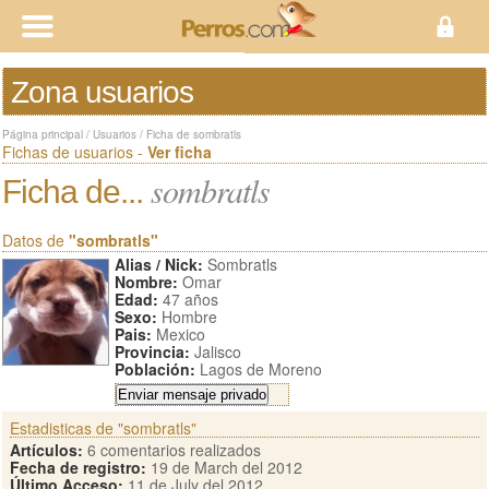
Zona usuarios
Página principal
/
Usuarios
/
Ficha de sombratls
Fichas de usuarios -
Ver ficha
sombratls
Ficha de...
Datos de
"sombratls"
Alias / Nick:
Sombratls
Nombre:
Omar
Edad:
47 años
Sexo:
Hombre
Pais:
Mexico
Provincia:
Jalisco
Población:
Lagos de Moreno
Estadisticas de "sombratls"
Artículos:
6 comentarios realizados
Fecha de registro:
19 de March del 2012
Último Acceso:
11 de July del 2012