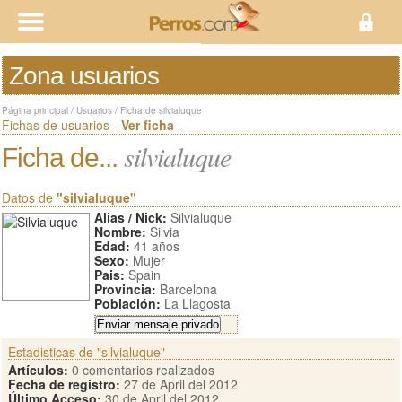
Zona usuarios
Página principal
/
Usuarios
/
Ficha de silvialuque
Fichas de usuarios -
Ver ficha
silvialuque
Ficha de...
Datos de
"silvialuque"
Alias / Nick:
Silvialuque
Nombre:
Silvia
Edad:
41 años
Sexo:
Mujer
Pais:
Spain
Provincia:
Barcelona
Población:
La Llagosta
Estadisticas de "silvialuque"
Artículos:
0 comentarios realizados
Fecha de registro:
27 de April del 2012
Último Acceso:
30 de April del 2012