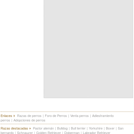
Enlaces
Razas de perros
|
Foro de Perros
|
Venta perros
|
Adiestramiento
perros
|
Adopciones de perros
Razas destacadas
Pastor alemán
|
Bulldog
|
Bull terrier
|
Yorkshire
|
Boxer
|
San
bernardo
|
Schnauzer
|
Golden Retriever
|
Doberman
|
Labrador Retriever