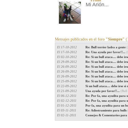
9 Fotos
Mi Arión...
Mensajes publicados en el foro
"Siempre"
(
El 17-10-2012
Re: Bull terrier ladra a gente
(
El 17-10-2012
Re: Una ayuda por favor!!...
(
El 02-10-2012
Re: Si un bull ataca.... debe irs
El 29-09-2012
Re: Si un bull ataca.... debe irs
El 26-09-2012
Re: Si un bull ataca.... debe irs
El 26-09-2012
Re: Si un bull ataca.... debe irs
El 26-09-2012
Re: Si un bull ataca.... debe irs
El 25-09-2012
Re: Si un bull ataca.... debe irs
El 22-09-2012
Si un bull ataca.... debe irse si
El 21-09-2012
Una ayuda por favor!!...
(Bull
El 06-12-2011
Re: Por fa, una ayudita para u
El 02-12-2011
Re: Por fa, una ayudita para u
El 01-12-2011
Por fa, una ayudita para un bu
El 03-11-2011
Re: Adiestramiento para bulls
El 02-11-2011
Consejos & Comentarios para 