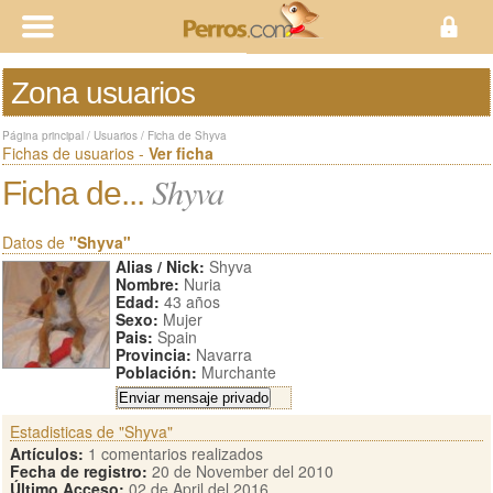
Zona usuarios
Página principal
/
Usuarios
/
Ficha de Shyva
Fichas de usuarios -
Ver ficha
Shyva
Ficha de...
Datos de
"Shyva"
Alias / Nick:
Shyva
Nombre:
Nuria
Edad:
43 años
Sexo:
Mujer
Pais:
Spain
Provincia:
Navarra
Población:
Murchante
Estadisticas de "Shyva"
Artículos:
1 comentarios realizados
Fecha de registro:
20 de November del 2010
Último Acceso:
02 de April del 2016