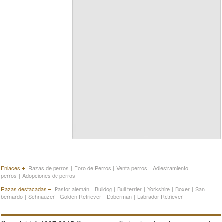
Enlaces
Razas de perros
|
Foro de Perros
|
Venta perros
|
Adiestramiento
perros
|
Adopciones de perros
Razas destacadas
Pastor alemán
|
Bulldog
|
Bull terrier
|
Yorkshire
|
Boxer
|
San
bernardo
|
Schnauzer
|
Golden Retriever
|
Doberman
|
Labrador Retriever