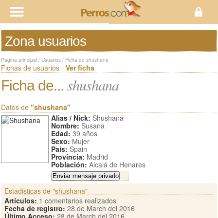
Zona usuarios
Página principal
/
Usuarios
/
Ficha de shushana
Fichas de usuarios -
Ver ficha
shushana
Ficha de...
Datos de
"shushana"
Alias / Nick:
Shushana
Nombre:
Susana
Edad:
39 años
Sexo:
Mujer
Pais:
Spain
Provincia:
Madrid
Población:
Alcalá de Henares
Estadisticas de "shushana"
Artículos:
1 comentarios realizados
Fecha de registro:
28 de March del 2016
Último Acceso:
28 de March del 2016