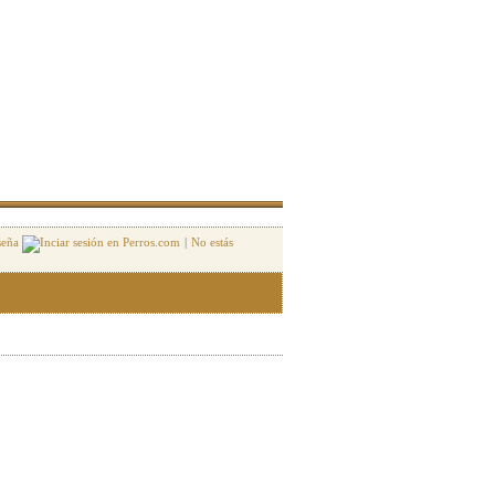
seña
|
No estás