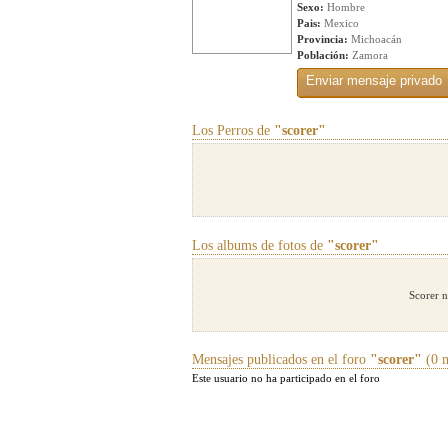
Sexo:
Hombre
Pais:
Mexico
Provincia:
Michoacán
Población:
Zamora
Los Perros de
"scorer"
Los albums de fotos de
"scorer"
Scorer n
Mensajes publicados en el foro
"scorer"
(0 m
Este usuario no ha participado en el foro