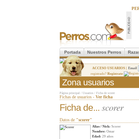
PE
Portada
Nuestros Perros
Raza
ACCESO USUARIOS |
Email
registrado?
Regístrate
Zona usuarios
Página principal
/
Usuarios
/
Ficha de scorer
Fichas de usuarios -
Ver ficha
scorer
Ficha de...
Datos de
"scorer"
Alias / Nick:
Scorer
Nombre:
Omar
Edad:
29 años