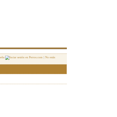
seña
|
No estás