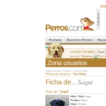
PE
Portada
Nuestros Perros
Raza
ACCESO USUARIOS |
Email
registrado?
Regístrate
Zona usuarios
Página principal
/
Usuarios
/
Ficha de Saqui
Fichas de usuarios -
Ver ficha
Saqui
Ficha de...
Datos de
"Saqui"
Alias / Nick:
Saqui
Nombre:
Sebas
Edad:
39 años