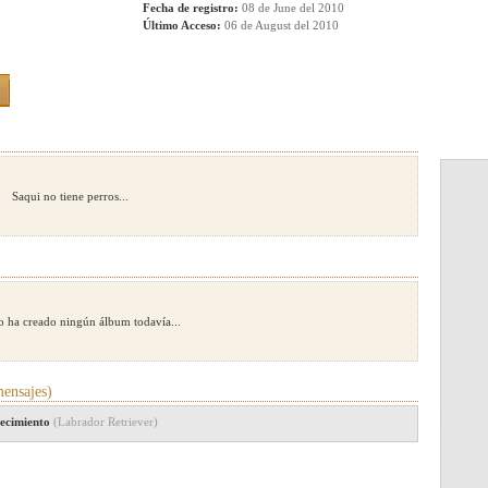
Fecha de registro:
08 de June del 2010
Último Acceso:
06 de August del 2010
Saqui no tiene perros...
o ha creado ningún álbum todavía...
ensajes)
recimiento
(Labrador Retriever)