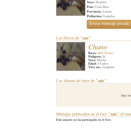
Sexo:
Hombre
Pais:
Costa Rica
Provincia:
Limón
Población:
Guápiles
Los Perros de
"saic"
Chano
Raza:
Bull Terrier
Pedigree:
Si
Sexo:
Macho
Edad:
14 años
Vivo en...
Guápiles
Los albums de fotos de
"saic"
Saic no
Mensajes publicados en el foro
"saic"
(0 men
Este usuario no ha participado en el foro