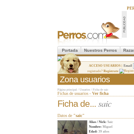
PE
Portada
Nuestros Perros
Raza
ACCESO USUARIOS |
Email
registrado?
Regístrate
Zona usuarios
Página principal
/
Usuarios
/
Ficha de saic
Fichas de usuarios -
Ver ficha
saic
Ficha de...
Datos de
"saic"
Alias / Nick:
Saic
Nombre:
Miguel
Edad:
39 años