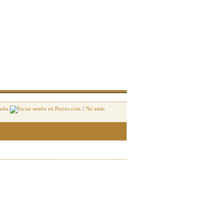
seña
|
No estás