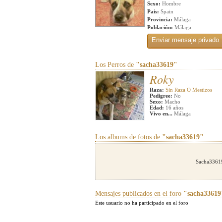
Sexo:
Hombre
Pais:
Spain
Provincia:
Málaga
Población:
Málaga
Los Perros de
"sacha33619"
Roky
Raza:
Sin Raza O Mestizos
Pedigree:
No
Sexo:
Macho
Edad:
16 años
Vivo en...
Málaga
Los albums de fotos de
"sacha33619"
Sacha33619
Mensajes publicados en el foro
"sacha33619
Este usuario no ha participado en el foro