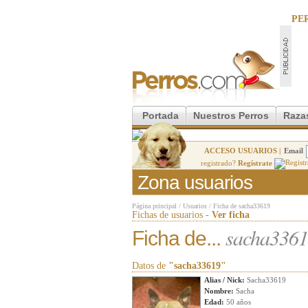
PE
Portada
Nuestros Perros
Raza
ACCESO USUARIOS |
Email
registrado?
Regístrate
Zona usuarios
Página principal
/
Usuarios
/
Ficha de sacha33619
Fichas de usuarios -
Ver ficha
sacha336
Ficha de...
Datos de
"sacha33619"
Alias / Nick:
Sacha33619
Nombre:
Sacha
Edad:
50 años