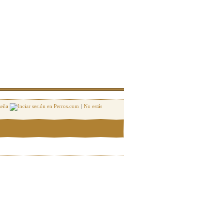
seña
|
No estás