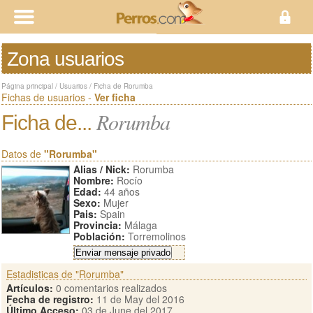
Zona usuarios
Página principal
/
Usuarios
/
Ficha de Rorumba
Fichas de usuarios -
Ver ficha
Rorumba
Ficha de...
Datos de
"Rorumba"
Alias / Nick:
Rorumba
Nombre:
Rocío
Edad:
44 años
Sexo:
Mujer
Pais:
Spain
Provincia:
Málaga
Población:
Torremolinos
Estadisticas de "Rorumba"
Artículos:
0 comentarios realizados
Fecha de registro:
11 de May del 2016
Último Acceso:
03 de June del 2017