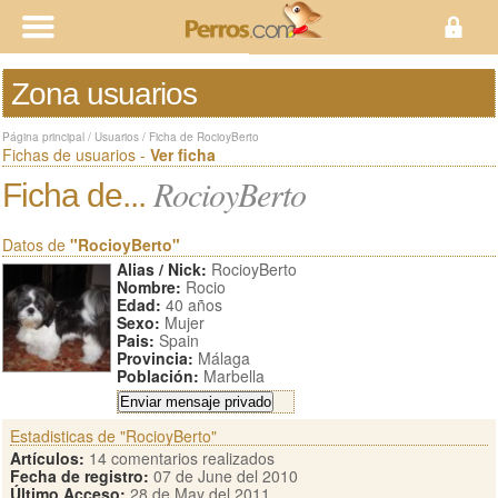
Zona usuarios
Página principal
/
Usuarios
/
Ficha de RocioyBerto
Fichas de usuarios -
Ver ficha
RocioyBerto
Ficha de...
Datos de
"RocioyBerto"
Alias / Nick:
RocioyBerto
Nombre:
Rocio
Edad:
40 años
Sexo:
Mujer
Pais:
Spain
Provincia:
Málaga
Población:
Marbella
Estadisticas de "RocioyBerto"
Artículos:
14 comentarios realizados
Fecha de registro:
07 de June del 2010
Último Acceso:
28 de May del 2011