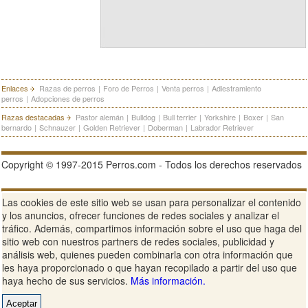
Enlaces
Razas de perros
|
Foro de Perros
|
Venta perros
|
Adiestramiento
perros
|
Adopciones de perros
Razas destacadas
Pastor alemán
|
Bulldog
|
Bull terrier
|
Yorkshire
|
Boxer
|
San
bernardo
|
Schnauzer
|
Golden Retriever
|
Doberman
|
Labrador Retriever
Copyright © 1997-2015 Perros.com - Todos los derechos reservados
Publicidad en Perros.com
|
Contacte
|
Aviso Legal
|
Política de
Las cookies de este sitio web se usan para personalizar el contenido
privacidad
|
Condiciones de uso
y los anuncios, ofrecer funciones de redes sociales y analizar el
tráfico. Además, compartimos información sobre el uso que haga del
Ver sitio web completo
sitio web con nuestros partners de redes sociales, publicidad y
análisis web, quienes pueden combinarla con otra información que
les haya proporcionado o que hayan recopilado a partir del uso que
haya hecho de sus servicios.
Más información.