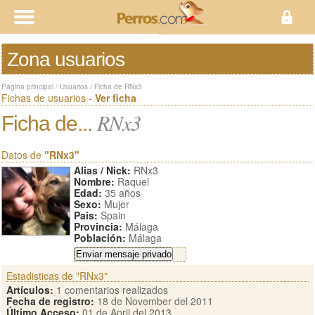
Zona usuarios
Página principal
/
Usuarios
/
Ficha de RNx3
Fichas de usuarios -
Ver ficha
RNx3
Ficha de...
Datos de
"RNx3"
Alias / Nick:
RNx3
Nombre:
Raquel
Edad:
35 años
Sexo:
Mujer
Pais:
Spain
Provincia:
Málaga
Población:
Málaga
Estadisticas de "RNx3"
Artículos:
1 comentarios realizados
Fecha de registro:
18 de November del 2011
Último Acceso:
01 de April del 2013