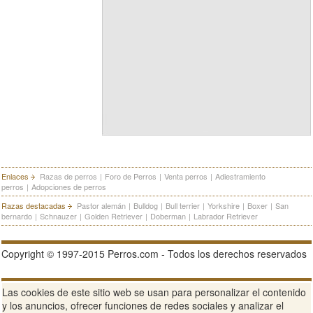
Enlaces
Razas de perros
|
Foro de Perros
|
Venta perros
|
Adiestramiento
perros
|
Adopciones de perros
Razas destacadas
Pastor alemán
|
Bulldog
|
Bull terrier
|
Yorkshire
|
Boxer
|
San
bernardo
|
Schnauzer
|
Golden Retriever
|
Doberman
|
Labrador Retriever
Copyright © 1997-2015 Perros.com - Todos los derechos reservados
Publicidad en Perros.com
|
Contacte
|
Aviso Legal
|
Política de
Las cookies de este sitio web se usan para personalizar el contenido
privacidad
|
Condiciones de uso
y los anuncios, ofrecer funciones de redes sociales y analizar el