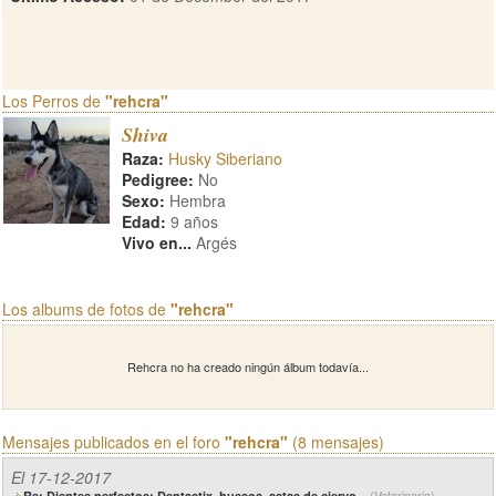
Los Perros de
"rehcra"
Shiva
Raza:
Husky Siberiano
Pedigree:
No
Sexo:
Hembra
Edad:
9 años
Vivo en...
Argés
Los albums de fotos de
"rehcra"
Rehcra no ha creado ningún álbum todavía...
Mensajes publicados en el foro
"rehcra"
(8 mensajes)
El 17-12-2017
(Veterinaria)
Re: Dientes perfectos: Dentastix, huesos, astas de ciervo...