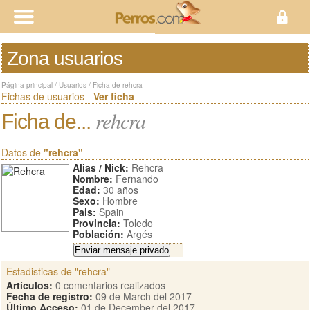
Zona usuarios
Página principal
/
Usuarios
/
Ficha de rehcra
Fichas de usuarios -
Ver ficha
rehcra
Ficha de...
Datos de
"rehcra"
Alias / Nick:
Rehcra
Nombre:
Fernando
Edad:
30 años
Sexo:
Hombre
Pais:
Spain
Provincia:
Toledo
Población:
Argés
Estadisticas de "rehcra"
Artículos:
0 comentarios realizados
Fecha de registro:
09 de March del 2017
Último Acceso:
01 de December del 2017