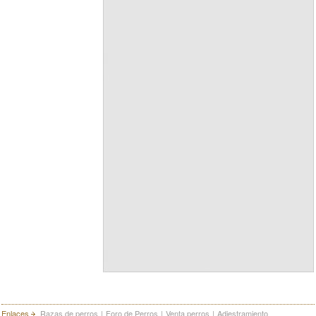
Enlaces
Razas de perros
|
Foro de Perros
|
Venta perros
|
Adiestramiento