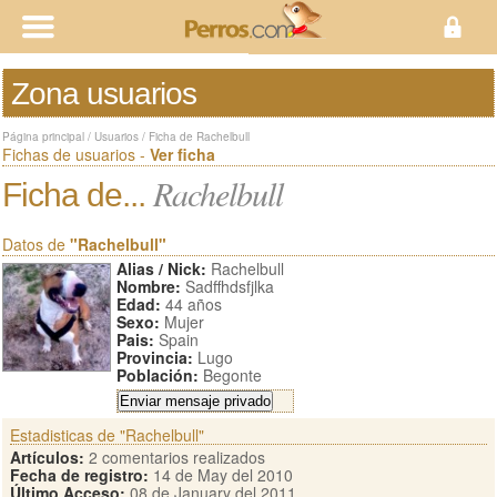
Zona usuarios
Página principal
/
Usuarios
/
Ficha de Rachelbull
Fichas de usuarios -
Ver ficha
Rachelbull
Ficha de...
Datos de
"Rachelbull"
Alias / Nick:
Rachelbull
Nombre:
Sadffhdsfjlka
Edad:
44 años
Sexo:
Mujer
Pais:
Spain
Provincia:
Lugo
Población:
Begonte
Estadisticas de "Rachelbull"
Artículos:
2 comentarios realizados
Fecha de registro:
14 de May del 2010
Último Acceso:
08 de January del 2011