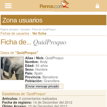
Zona usuarios
Página principal
/
Usuarios
/
Ficha de QuidProquo
Fichas de usuarios -
Ver ficha
QuidProquo
Ficha de...
Datos de
"QuidProquo"
Alias / Nick:
QuidProquo
Nombre:
Andy
Edad:
50 años
Sexo:
Hombre
Pais:
Spain
Provincia:
Barcelona
Población:
Granollers
Estadisticas de "QuidProquo"
Artículos:
0 comentarios realizados
Fecha de registro:
14 de December del 2012
Último Acceso:
15 de December del 2012