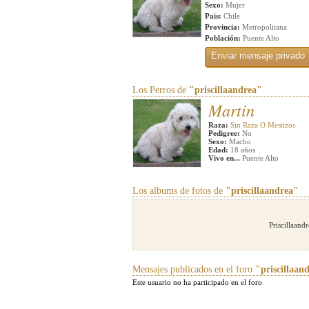
Sexo:
Mujer
Pais:
Chile
Provincia:
Metropolitana
Población:
Puente Alto
Los Perros de
"priscillaandrea"
Martin
Raza:
Sin Raza O Mestizos
Pedigree:
No
Sexo:
Macho
Edad:
18 años
Vivo en...
Puente Alto
Los albums de fotos de
"priscillaandrea"
Priscillaand
Mensajes publicados en el foro
"priscillaan
Este usuario no ha participado en el foro