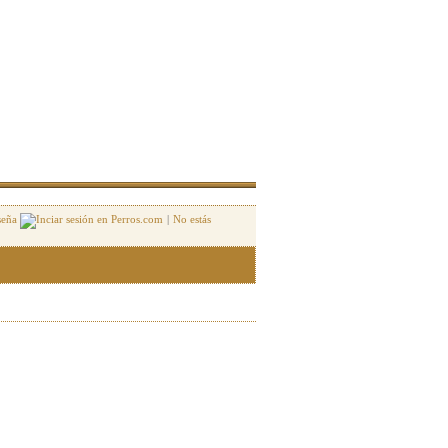
seña
|
No estás