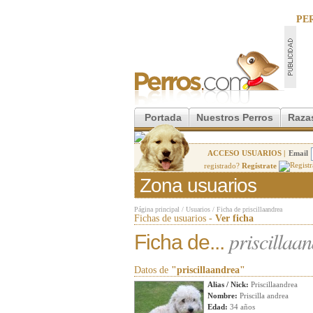
PE
Portada
Nuestros Perros
Raza
ACCESO USUARIOS |
Email
registrado?
Regístrate
Zona usuarios
Página principal
/
Usuarios
/
Ficha de priscillaandrea
Fichas de usuarios -
Ver ficha
priscillaa
Ficha de...
Datos de
"priscillaandrea"
Alias / Nick:
Priscillaandrea
Nombre:
Priscilla andrea
Edad:
34 años