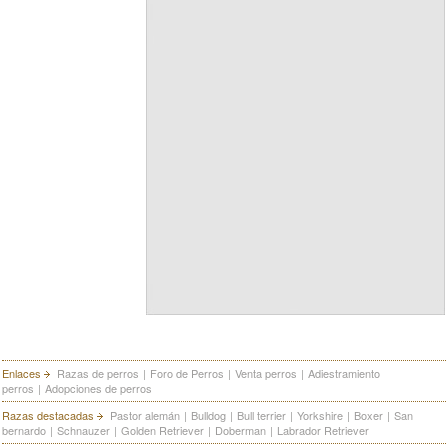
Enlaces
Razas de perros
|
Foro de Perros
|
Venta perros
|
Adiestramiento
perros
|
Adopciones de perros
Razas destacadas
Pastor alemán
|
Bulldog
|
Bull terrier
|
Yorkshire
|
Boxer
|
San
bernardo
|
Schnauzer
|
Golden Retriever
|
Doberman
|
Labrador Retriever