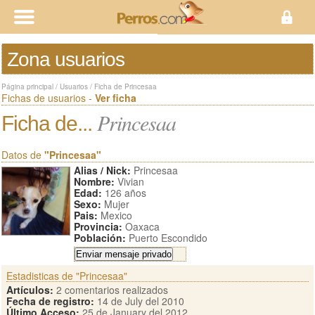
Zona usuarios
Página principal
/
Usuarios
/
Ficha de Princesaa
Fichas de usuarios -
Ver ficha
Princesaa
Ficha de...
Datos de
"Princesaa"
Alias / Nick:
Princesaa
Nombre:
Vivian
Edad:
126 años
Sexo:
Mujer
Pais:
Mexico
Provincia:
Oaxaca
Población:
Puerto Escondido
Estadisticas de "Princesaa"
Artículos:
2 comentarios realizados
Fecha de registro:
14 de July del 2010
Último Acceso:
25 de January del 2012