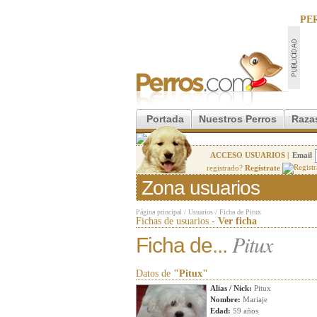
PE
Portada
Nuestros Perros
Raza
ACCESO USUARIOS |
Email
registrado?
Regístrate
Zona usuarios
Página principal
/
Usuarios
/
Ficha de Pitux
Fichas de usuarios -
Ver ficha
Pitux
Ficha de...
Datos de
"Pitux"
Alias / Nick:
Pitux
Nombre:
Mariaje
Edad:
59 años