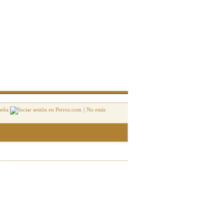
seña
|
No estás