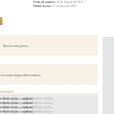
Fecha de registro:
16 de August del 2013
Último Acceso:
27 de June del 2014
Pitux no tiene perros...
o ha creado ningún álbum todavía...
mensajes)
n Maltés (baño y cepillado)
(Bichón Maltés)
n Maltés (baño y cepillado)
(Bichón Maltés)
n Maltés (baño y cepillado)
(Bichón Maltés)
n Maltés (baño y cepillado)
(Bichón Maltés)