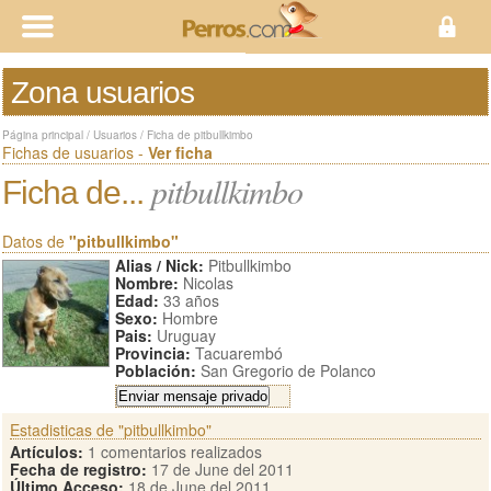
Zona usuarios
Página principal
/
Usuarios
/
Ficha de pitbullkimbo
Fichas de usuarios -
Ver ficha
pitbullkimbo
Ficha de...
Datos de
"pitbullkimbo"
Alias / Nick:
Pitbullkimbo
Nombre:
Nicolas
Edad:
33 años
Sexo:
Hombre
Pais:
Uruguay
Provincia:
Tacuarembó
Población:
San Gregorio de Polanco
Estadisticas de "pitbullkimbo"
Artículos:
1 comentarios realizados
Fecha de registro:
17 de June del 2011
Último Acceso:
18 de June del 2011