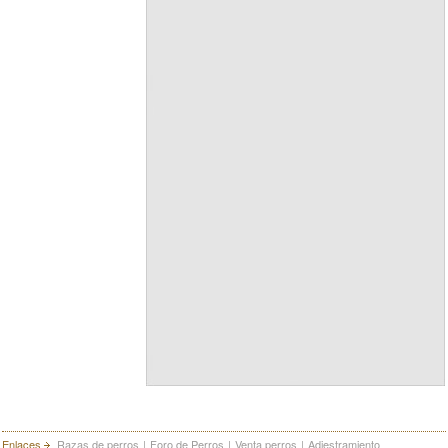
Enlaces
Razas de perros
|
Foro de Perros
|
Venta perros
|
Adiestramiento