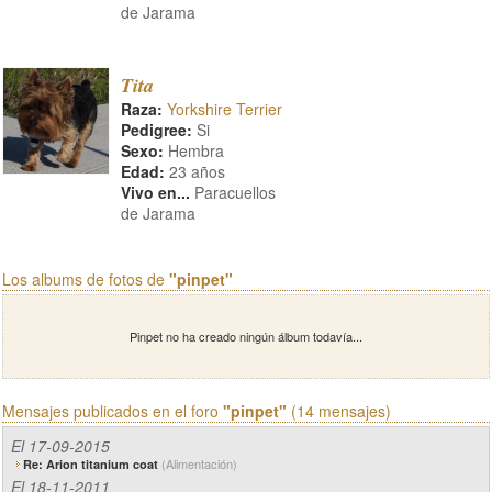
de Jarama
Tita
Raza:
Yorkshire Terrier
Pedigree:
Si
Sexo:
Hembra
Edad:
23 años
Vivo en...
Paracuellos
de Jarama
Los albums de fotos de
"pinpet"
Pinpet no ha creado ningún álbum todavía...
Mensajes publicados en el foro
"pinpet"
(14 mensajes)
El 17-09-2015
(Alimentación)
Re: Arion titanium coat
El 18-11-2011