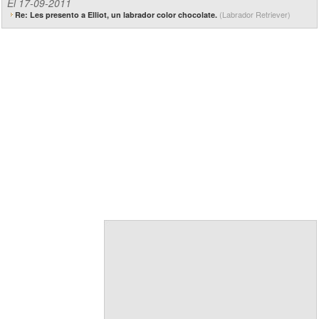
El 17-09-2011
(Labrador Retriever)
Re: Les presento a Elliot, un labrador color chocolate.