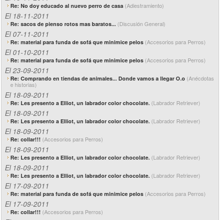
(Adiestramiento)
Re: No doy educado al nuevo perro de casa
El 18-11-2011
(Discusión General)
Re: sacos de pienso rotos mas baratos...
El 07-11-2011
(Accesorios para Perros)
Re: material para funda de sofá que minimice pelos
El 01-10-2011
(Accesorios para Perros)
Re: material para funda de sofá que minimice pelos
El 23-09-2011
(Anécdotas
Re: Comprando en tiendas de animales... Donde vamos a llegar O.o
e historias)
El 18-09-2011
(Labrador Retriever)
Re: Les presento a Elliot, un labrador color chocolate.
El 18-09-2011
(Labrador Retriever)
Re: Les presento a Elliot, un labrador color chocolate.
El 18-09-2011
(Accesorios para Perros)
Re: collar!!!
El 18-09-2011
(Labrador Retriever)
Re: Les presento a Elliot, un labrador color chocolate.
El 18-09-2011
(Labrador Retriever)
Re: Les presento a Elliot, un labrador color chocolate.
El 17-09-2011
(Accesorios para Perros)
Re: material para funda de sofá que minimice pelos
El 17-09-2011
(Accesorios para Perros)
Re: collar!!!