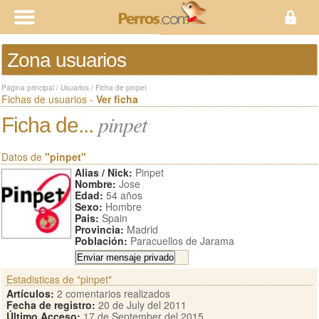
Zona usuarios
Página principal
/
Usuarios
/
Ficha de pinpet
Fichas de usuarios -
Ver ficha
pinpet
Ficha de...
Datos de
"pinpet"
Alias / Nick:
Pinpet
Nombre:
Jose
Edad:
54 años
Sexo:
Hombre
Pais:
Spain
Provincia:
Madrid
Población:
Paracuellos de Jarama
Estadisticas de "pinpet"
Artículos:
2 comentarios realizados
Fecha de registro:
20 de July del 2011
Último Acceso:
17 de September del 2015