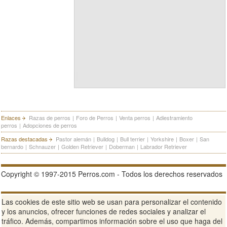
Enlaces
Razas de perros
|
Foro de Perros
|
Venta perros
|
Adiestramiento
perros
|
Adopciones de perros
Razas destacadas
Pastor alemán
|
Bulldog
|
Bull terrier
|
Yorkshire
|
Boxer
|
San
bernardo
|
Schnauzer
|
Golden Retriever
|
Doberman
|
Labrador Retriever
Copyright © 1997-2015 Perros.com - Todos los derechos reservados
Publicidad en Perros.com
|
Contacte
|
Aviso Legal
|
Política de
Las cookies de este sitio web se usan para personalizar el contenido
privacidad
|
Condiciones de uso
y los anuncios, ofrecer funciones de redes sociales y analizar el
tráfico. Además, compartimos información sobre el uso que haga del