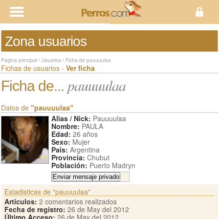
Zona usuarios
Página principal
/
Usuarios
/
Ficha de pauuuulaa
Fichas de usuarios -
Ver ficha
pauuuulaa
Ficha de...
Datos de
"pauuuulaa"
Alias / Nick:
Pauuuulaa
Nombre:
PAULA
Edad:
26 años
Sexo:
Mujer
Pais:
Argentina
Provincia:
Chubut
Población:
Puerto Madryn
Estadisticas de "pauuuulaa"
Artículos:
2 comentarios realizados
Fecha de registro:
26 de May del 2012
Último Acceso:
26 de May del 2012