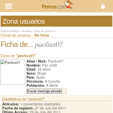
Zona usuarios
Página principal
/
Usuarios
/
Ficha de paoliux07
Fichas de usuarios -
Ver ficha
paoliux07
Ficha de...
Datos de
"paoliux07"
Alias / Nick:
Paoliux07
Nombre:
Pao cristi
Edad:
34 años
Sexo:
Mujer
Pais:
Spain
Provincia:
A Coruña
Población:
A Baña
Estadisticas de "paoliux07"
Artículos:
1 comentarios realizados
Fecha de registro:
27 de July del 2011
Último Acceso:
29 de July del 2011