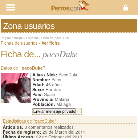
Zona usuarios
Página principal
/
Usuarios
/
Ficha de pacoDuke
Fichas de usuarios -
Ver ficha
pacoDuke
Ficha de...
Datos de
"pacoDuke"
Alias / Nick:
PacoDuke
Nombre:
Paco
Edad:
46 años
Sexo:
Hombre
Pais:
Spain
Provincia:
Málaga
Población:
Málaga
Estadisticas de "pacoDuke"
Artículos:
3 comentarios realizados
Fecha de registro:
29 de March del 2011
Último Acceso:
22 de October del 2013