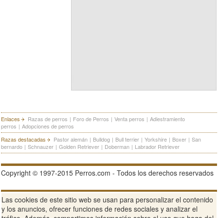
Enlaces
Razas de perros
|
Foro de Perros
|
Venta perros
|
Adiestramiento
perros
|
Adopciones de perros
Razas destacadas
Pastor alemán
|
Bulldog
|
Bull terrier
|
Yorkshire
|
Boxer
|
San
bernardo
|
Schnauzer
|
Golden Retriever
|
Doberman
|
Labrador Retriever
Copyright © 1997-2015 Perros.com - Todos los derechos reservados
Publicidad en Perros.com
|
Contacte
|
Aviso Legal
|
Política de
Las cookies de este sitio web se usan para personalizar el contenido
privacidad
|
Condiciones de uso
y los anuncios, ofrecer funciones de redes sociales y analizar el