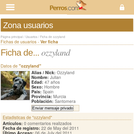
Zona usuarios
Página principal
/
Usuarios
/
Ficha de ozzyland
Fichas de usuarios -
Ver ficha
ozzyland
Ficha de...
Datos de
"ozzyland"
Alias / Nick:
Ozzyland
Nombre:
Julian
Edad:
47 años
Sexo:
Hombre
Pais:
Spain
Provincia:
Murcia
Población:
Santomera
Estadisticas de "ozzyland"
Artículos:
0 comentarios realizados
Fecha de registro:
22 de May del 2011
Último Acceso:
06 de July del 2011