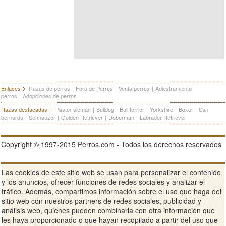
Enlaces
Razas de perros
|
Foro de Perros
|
Venta perros
|
Adiestramiento
perros
|
Adopciones de perros
Razas destacadas
Pastor alemán
|
Bulldog
|
Bull terrier
|
Yorkshire
|
Boxer
|
San
bernardo
|
Schnauzer
|
Golden Retriever
|
Doberman
|
Labrador Retriever
Copyright © 1997-2015 Perros.com - Todos los derechos reservados
Publicidad en Perros.com
|
Contacte
|
Aviso Legal
|
Política de
Las cookies de este sitio web se usan para personalizar el contenido
privacidad
|
Condiciones de uso
y los anuncios, ofrecer funciones de redes sociales y analizar el
tráfico. Además, compartimos información sobre el uso que haga del
Ver sitio web completo
sitio web con nuestros partners de redes sociales, publicidad y
análisis web, quienes pueden combinarla con otra información que
les haya proporcionado o que hayan recopilado a partir del uso que