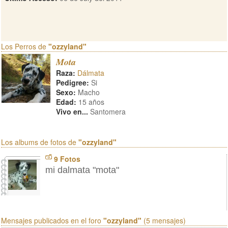
Los Perros de
"ozzyland"
Mota
Raza:
Dálmata
Pedigree:
Si
Sexo:
Macho
Edad:
15 años
Vivo en...
Santomera
Los albums de fotos de
"ozzyland"
9 Fotos
mi dalmata "mota"
Mensajes publicados en el foro
"ozzyland"
(5 mensajes)