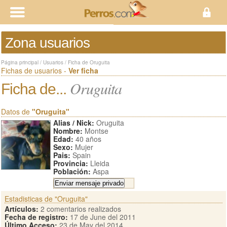
Zona usuarios
Página principal
/
Usuarios
/
Ficha de Oruguita
Fichas de usuarios -
Ver ficha
Oruguita
Ficha de...
Datos de
"Oruguita"
Alias / Nick:
Oruguita
Nombre:
Montse
Edad:
40 años
Sexo:
Mujer
Pais:
Spain
Provincia:
Lleida
Población:
Aspa
Estadisticas de "Oruguita"
Artículos:
2 comentarios realizados
Fecha de registro:
17 de June del 2011
Último Acceso:
23 de May del 2014