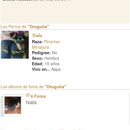
Los Perros de
"Oruguita"
Nala
Raza:
Pinscher
Miniatura
Pedigree:
No
Sexo:
Hembra
Edad:
15 años
Vivo en...
Aspa
Los albums de fotos de
"Oruguita"
6 Fotos
Nala