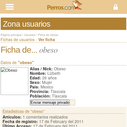
Zona usuarios
Página principal
/
Usuarios
/
Ficha de obeso
Fichas de usuarios -
Ver ficha
obeso
Ficha de...
Datos de
"obeso"
Alias / Nick:
Obeso
Nombre:
Lizbeth
Edad:
26 años
Sexo:
Mujer
Pais:
Mexico
Provincia:
Tlaxcala
Población:
Tlaxcala
Estadisticas de "obeso"
Artículos:
1 comentarios realizados
Fecha de registro:
17 de February del 2011
Último Acceso:
17 de February del 2011