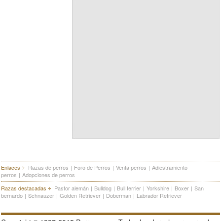
Enlaces
Razas de perros
|
Foro de Perros
|
Venta perros
|
Adiestramiento
perros
|
Adopciones de perros
Razas destacadas
Pastor alemán
|
Bulldog
|
Bull terrier
|
Yorkshire
|
Boxer
|
San
bernardo
|
Schnauzer
|
Golden Retriever
|
Doberman
|
Labrador Retriever