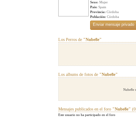
Sexo:
Mujer
Pais:
Spain
Provincia:
Córdoba
Población:
Córdoba
Los Perros de
"Nube8e"
Los albums de fotos de
"Nube8e"
Nube8e n
Mensajes publicados en el foro
"Nube8e"
(0
Este usuario no ha participado en el foro