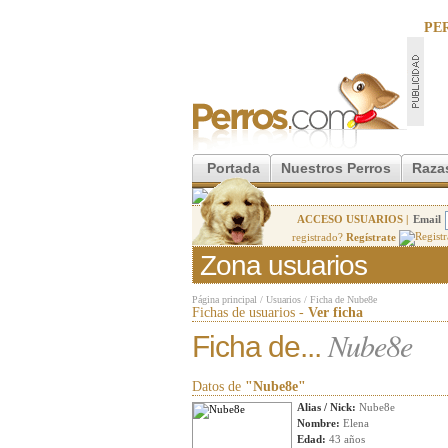
PE
Portada
Nuestros Perros
Raza
ACCESO USUARIOS |
Email
registrado?
Regístrate
Zona usuarios
Página principal
/
Usuarios
/
Ficha de Nube8e
Fichas de usuarios -
Ver ficha
Nube8e
Ficha de...
Datos de
"Nube8e"
Alias / Nick:
Nube8e
Nombre:
Elena
Edad:
43 años