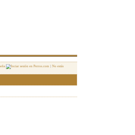
seña
|
No estás