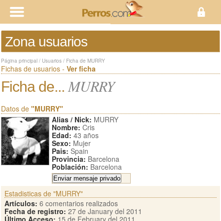
Zona usuarios
Página principal
/
Usuarios
/
Ficha de MURRY
Fichas de usuarios -
Ver ficha
MURRY
Ficha de...
Datos de
"MURRY"
Alias / Nick:
MURRY
Nombre:
Cris
Edad:
43 años
Sexo:
Mujer
Pais:
Spain
Provincia:
Barcelona
Población:
Barcelona
Estadisticas de "MURRY"
Artículos:
6 comentarios realizados
Fecha de registro:
27 de January del 2011
Último Acceso:
15 de February del 2011