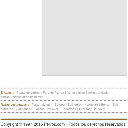
Enlaces
Razas de perros
|
Foro de Perros
|
Venta perros
|
Adiestramiento
perros
|
Adopciones de perros
Razas destacadas
Pastor alemán
|
Bulldog
|
Bull terrier
|
Yorkshire
|
Boxer
|
San
bernardo
|
Schnauzer
|
Golden Retriever
|
Doberman
|
Labrador Retriever
Copyright © 1997-2015 Perros.com - Todos los derechos reservados