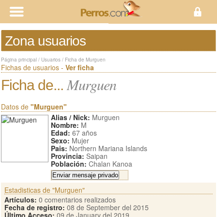
Zona usuarios
Página principal
/
Usuarios
/
Ficha de Murguen
Fichas de usuarios -
Ver ficha
Murguen
Ficha de...
Datos de
"Murguen"
Alias / Nick:
Murguen
Nombre:
M
Edad:
67 años
Sexo:
Mujer
Pais:
Northern Mariana Islands
Provincia:
Saipan
Población:
Chalan Kanoa
Estadisticas de "Murguen"
Artículos:
0 comentarios realizados
Fecha de registro:
08 de September del 2015
Último Acceso:
09 de January del 2019