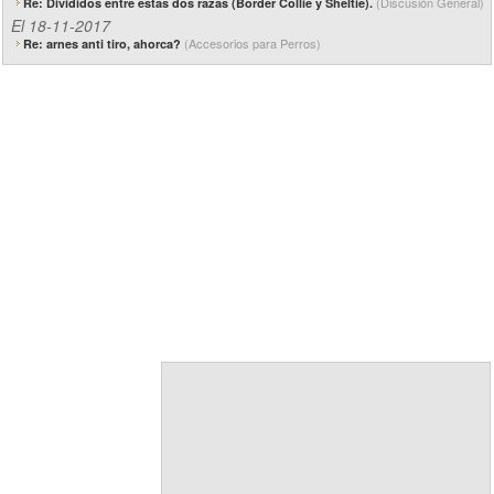
(Discusión General)
Re: Divididos entre estas dos razas (Border Collie y Sheltie).
El 18-11-2017
(Accesorios para Perros)
Re: arnes anti tiro, ahorca?