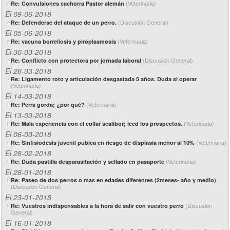
(Veterinaria)
Re: Convulsiones cachorra Pastor alemán
El 09-06-2018
(Discusión General)
Re: Defenderse del ataque de un perro.
El 05-06-2018
(Veterinaria)
Re: vacuna borreliosis y piroplasmosis
El 30-03-2018
(Discusión General)
Re: Conflicto con protectora por jornada laboral
El 28-03-2018
Re: Ligamento roto y articulación desgastada 5 años. Duda si operar
(Veterinaria)
El 14-03-2018
(Veterinaria)
Re: Perra gorda; ¿por qué?
El 13-03-2018
(Veterinaria)
Re: Mala experiencia con el collar scalibor; leed los prospectos.
El 06-03-2018
(Veterinaria)
Re: Sinfisiodesis juvenil pubica en riesgo de displasia menor al 10%
El 28-02-2018
(Veterinaria)
Re: Duda pastilla desparasitación y sellado en pasaporte
El 28-01-2018
Re: Paseo de dos perros o mas en edades diferentes (2meses- año y medio)
(Discusión General)
El 23-01-2018
(Discusión
Re: Vuestros indispensables a la hora de salir con vuestro perro
General)
El 16-01-2018