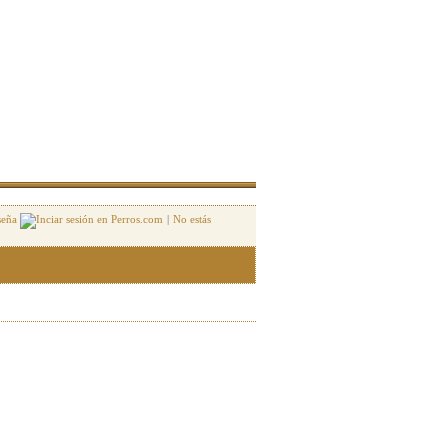
seña
|
No estás