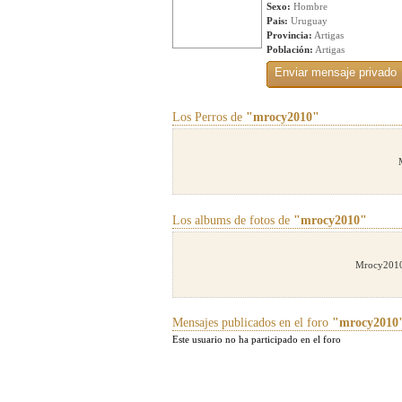
Sexo:
Hombre
Pais:
Uruguay
Provincia:
Artigas
Población:
Artigas
Los Perros de
"mrocy2010"
Los albums de fotos de
"mrocy2010"
Mrocy2010 
Mensajes publicados en el foro
"mrocy2010
Este usuario no ha participado en el foro