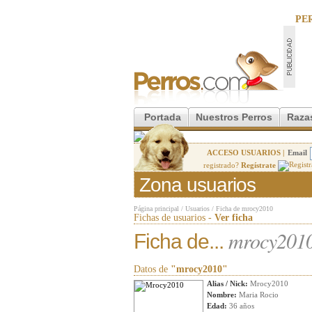
PE
Portada
Nuestros Perros
Raza
ACCESO USUARIOS |
Email
registrado?
Regístrate
Zona usuarios
Página principal
/
Usuarios
/
Ficha de mrocy2010
Fichas de usuarios -
Ver ficha
mrocy201
Ficha de...
Datos de
"mrocy2010"
Alias / Nick:
Mrocy2010
Nombre:
Maria Rocio
Edad:
36 años