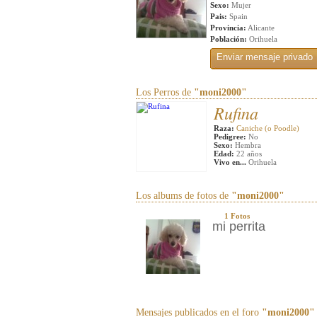
Sexo:
Mujer
Pais:
Spain
Provincia:
Alicante
Población:
Orihuela
Los Perros de
"moni2000"
Rufina
Raza:
Caniche (o Poodle)
Pedigree:
No
Sexo:
Hembra
Edad:
22 años
Vivo en...
Orihuela
Los albums de fotos de
"moni2000"
1 Fotos
mi perrita
Mensajes publicados en el foro
"moni2000"