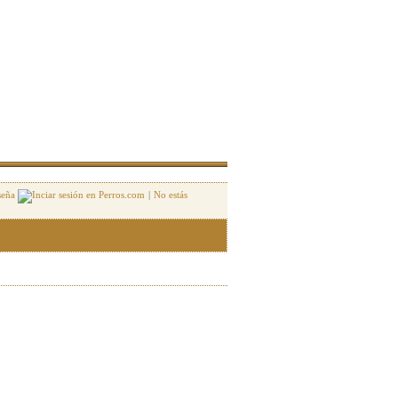
seña
|
No estás