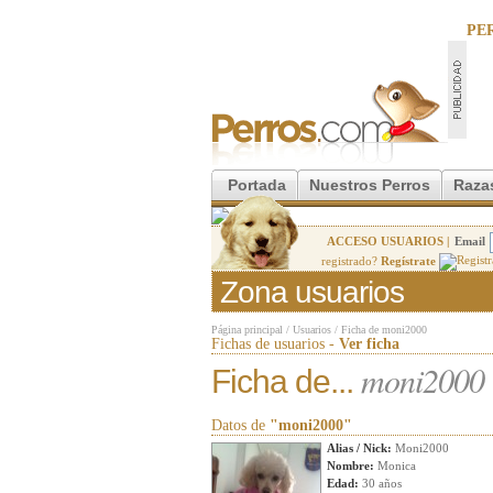
PE
Portada
Nuestros Perros
Raza
ACCESO USUARIOS |
Email
registrado?
Regístrate
Zona usuarios
Página principal
/
Usuarios
/
Ficha de moni2000
Fichas de usuarios -
Ver ficha
moni2000
Ficha de...
Datos de
"moni2000"
Alias / Nick:
Moni2000
Nombre:
Monica
Edad:
30 años