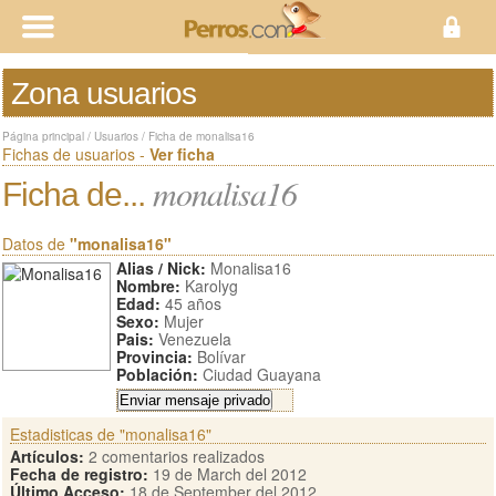
Zona usuarios
Página principal
/
Usuarios
/
Ficha de monalisa16
Fichas de usuarios -
Ver ficha
monalisa16
Ficha de...
Datos de
"monalisa16"
Alias / Nick:
Monalisa16
Nombre:
Karolyg
Edad:
45 años
Sexo:
Mujer
Pais:
Venezuela
Provincia:
Bolívar
Población:
Ciudad Guayana
Estadisticas de "monalisa16"
Artículos:
2 comentarios realizados
Fecha de registro:
19 de March del 2012
Último Acceso:
18 de September del 2012