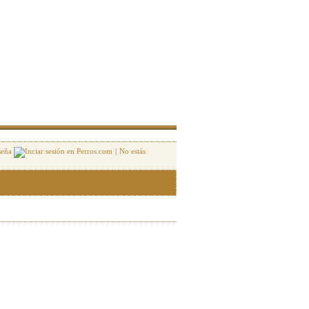
seña
|
No estás