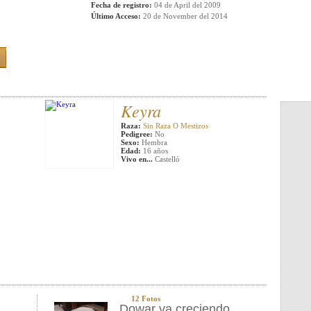
Fecha de registro:
04 de April del 2009
Último Acceso:
20 de November del 2014
Keyra
Raza:
Sin Raza O Mestizos
Pedigree:
No
Sexo:
Hembra
Edad:
16 años
Vivo en...
Castelló
12 Fotos
Dowar va creciendo.