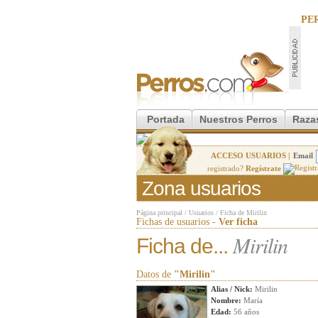
PE
Portada
Nuestros Perros
Raza
ACCESO USUARIOS |
Email
registrado?
Regístrate
Zona usuarios
Página principal
/
Usuarios
/
Ficha de Mirilin
Fichas de usuarios -
Ver ficha
Mirilin
Ficha de...
Datos de
"Mirilin"
Alias / Nick:
Mirilin
Nombre:
María
Edad:
56 años