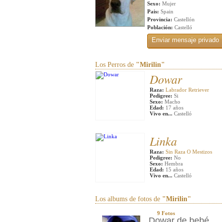
Sexo:
Mujer
Pais:
Spain
Provincia:
Castellón
Población:
Castelló
Los Perros de
"Mirilin"
Dowar
Raza:
Labrador Retriever
Pedigree:
Si
Sexo:
Macho
Edad:
17 años
Vivo en...
Castelló
Linka
Raza:
Sin Raza O Mestizos
Pedigree:
No
Sexo:
Hembra
Edad:
15 años
Vivo en...
Castelló
Los albums de fotos de
"Mirilin"
9 Fotos
Dowar de bebé